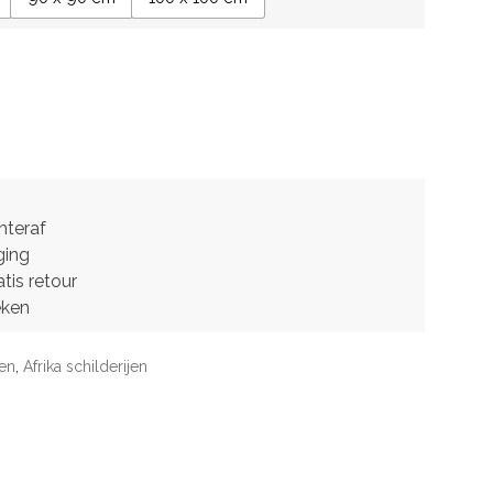
hteraf
ging
tis retour
eken
jen
,
Afrika schilderijen