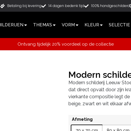
g
Betaling bij levering
14 dagen bedenk tijd
100% handgeschilderd
ILDERIJEN
THEMA’S
VORM
KLEUR
SELECTIE
Ontvang tijdelijk 20% voordeel op de collectie
Modern schilde
Modern schilderij Leeuw Stoer
dat direct opvalt door zijn kr
vierkante compositie legt de
beige, zwart en wit elkaar af
Afmeting
70 x 70 cm
80 x 80 cm