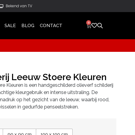
Bekend van TV
0
SALE
BLOG
CONTACT
rij Leeuw Stoere Kleuren
e Kleuren is een handgeschilderd olieverf schilderij
achtige kleurgebruik en intense uitstraling. De
 nadruk op het gezicht van de leeuw, waarbij rood,
wisselen in gedurfde penseelstreken.
90 x 90 cm
100 x 100 cm