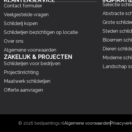
KLANTENSERVICE
INSPIRATI
Selectie schil
Contact formulier
Abstracte sch
Veelgestelde vragen
Grote schilder
Schilderij kopen
Steden schild
Schilderijen bezichtigen op locatie
Bloemen schil
Over ons
Dieren schilde
Algemene voorwaarden
ZAKELIJK & PROJECTEN
Moderne schil
Schilderijen voor bedrijven
Landschap sch
Projectinrichting
Maatwerk schilderijen
Offerte aanvragen
© 2026 bestpaintings.nl
Algemene voorwaarden
Privacyverk