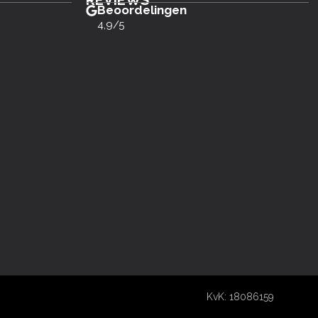
REVIEWS
Beoordelingen
4,9/5
KvK: 18086159