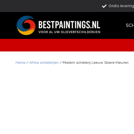
Gratis leverin
SCH
Home
/
Afrika schilderijen
/ Modern schilderij Leeuw Stoere Kleuren