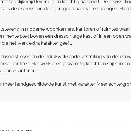
et tegelijkertijd levendig en krachtig aanvoelt. De afwisselin
details de expressie in de ogen goed naar voren brengen. Hierd
itstekend in moderne woonkamers, kantoren of ruimtes waar e
rominente plek boven een dressoir, lage kast of in een open 
r die het werk extra karakter geeft.
penseelstreken en de indrukwekkende uitstraling van de leeuw
ke identiteit. Het werk brengt warmte, kracht en stijl samen 
an elk interieur.
 meer handgeschilderde kunst met karakter. Meer achtergrondi
cm, 100 x 100 cm