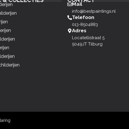
E & COLLECTIES
CONTACT
Mail
derijen
info@bestpaintings.nl
ilderijen
Telefoon
ijen
013-8504883
erijen
Adres
Locatellistraat 5
derijen
5049JT Tilburg
rijen
derijen
ilderijen
laring