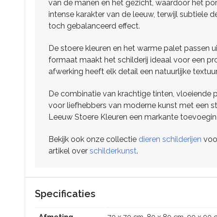
van de manen en het gezicht, waardoor het portr
intense karakter van de leeuw, terwijl subtiele 
toch gebalanceerd effect.
De stoere kleuren en het warme palet passen u
formaat maakt het schilderij ideaal voor een p
afwerking heeft elk detail een natuurlijke textuu
De combinatie van krachtige tinten, vloeiende 
voor liefhebbers van moderne kunst met een ster
Leeuw Stoere Kleuren een markante toevoeging a
Bekijk ook onze collectie
dieren schilderijen
voor
artikel over
schilderkunst
.
Specificaties
Afmeting
70 x 70 cm, 80 x 80 cm, 90 x 90 