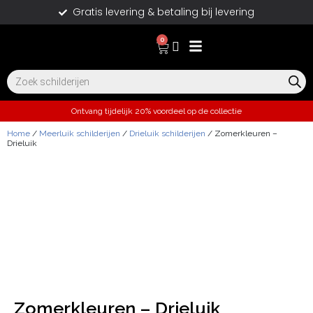
Gratis levering & betaling bij levering
0
Ontvang tijdelijk 20% voordeel op de collectie
Home
/
Meerluik schilderijen
/
Drieluik schilderijen
/ Zomerkleuren –
Drieluik
Zomerkleuren – Drieluik