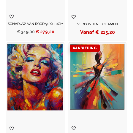
SCHADUW VAN ROOD 90X120CM
VERBONDEN LICHAMEN
€
215,20
€
349,00
€
279,20
AANBIEDING