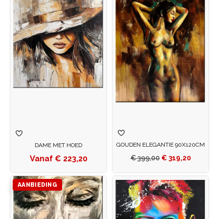
GOUDEN ELEGANTIE 90X120CM
DAME MET HOED
€
223,20
€
399,00
€
319,20
AANBIEDING