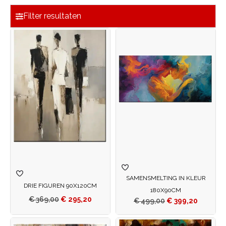
Filter resultaten
SAMENSMELTING IN KLEUR
DRIE FIGUREN 90X120CM
180X90CM
€
369,00
€
295,20
€
499,00
€
399,20