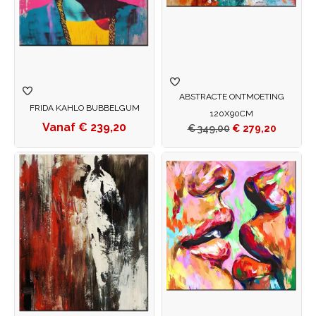
ABSTRACTE ONTMOETING
FRIDA KAHLO BUBBELGUM
120X90CM
€
239,20
€
349,00
€
279,20