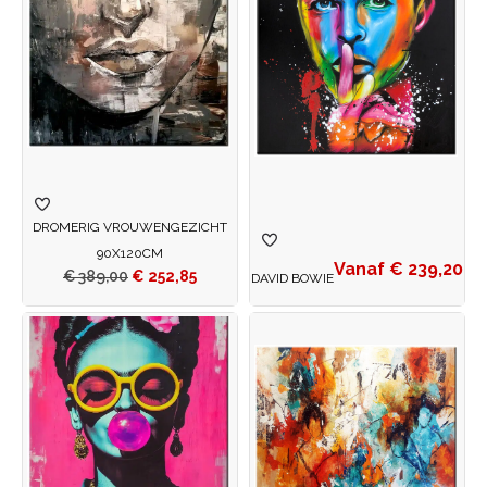
DROMERIG VROUWENGEZICHT
90X120CM
€
239,20
€
389,00
€
252,85
DAVID BOWIE