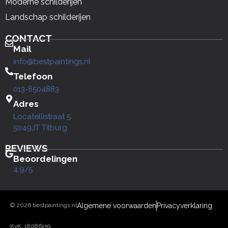
Moderne schilderijen
Landschap schilderijen
CONTACT
Mail
info@bestpaintings.nl
Telefoon
013-8504883
Adres
Locatellistraat 5
5049JT Tilburg
REVIEWS
Beoordelingen
4,9/5
© 2026 bestpaintings.nl
Algemene voorwaarden
Privacyverklaring
KvK: 18086159