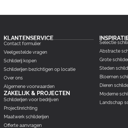
KLANTENSERVICE
INSPIRATI
Selectie schil
Contact formulier
Abstracte sch
Veelgestelde vragen
Grote schilder
Schilderij kopen
Steden schild
Schilderijen bezichtigen op locatie
Bloemen schil
Over ons
Dieren schilde
Algemene voorwaarden
ZAKELIJK & PROJECTEN
Moderne schil
Schilderijen voor bedrijven
Landschap sch
Projectinrichting
Maatwerk schilderijen
Offerte aanvragen