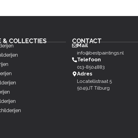
E & COLLECTIES
CONTACT
Mail
derijen
info@bestpaintings.nl
ilderijen
Telefoon
ijen
013-8504883
erijen
Adres
Locatellistraat 5
derijen
5049JT Tilburg
rijen
derijen
ilderijen