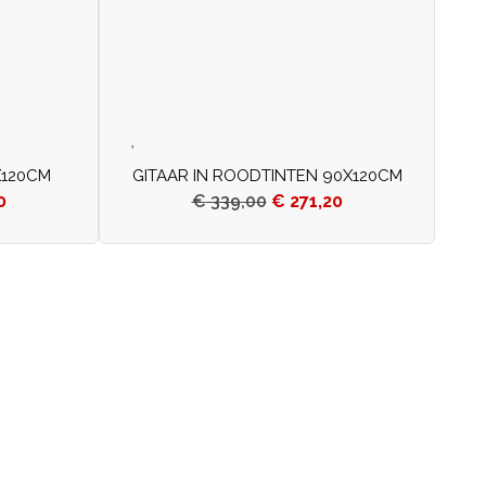
X120CM
GITAAR IN ROODTINTEN 90X120CM
0
€
339,00
€
271,20