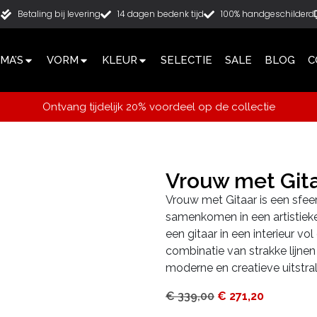
g
Betaling bij levering
14 dagen bedenk tijd
100% handgeschilderd
MA’S
VORM
KLEUR
SELECTIE
SALE
BLOG
C
Ontvang tijdelijk 20% voordeel op de collectie
Vrouw met Git
Vrouw met Gitaar is een sfeer
samenkomen in een artistiek
een gitaar in een interieur 
combinatie van strakke lijnen
moderne en creatieve uitstral
€
339,00
€
271,20