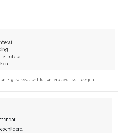
hteraf
ging
tis retour
eken
jen
,
Figuratieve schilderijen
,
Vrouwen schilderijen
stenaar
eschilderd