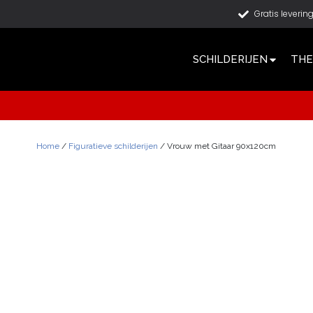
Gratis leverin
SCHILDERIJEN
THE
Home
/
Figuratieve schilderijen
/ Vrouw met Gitaar 90x120cm