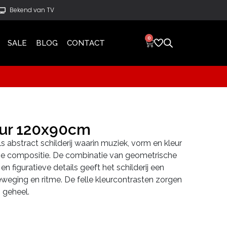
Bekend van TV
0
SALE
BLOG
CONTACT
eur 120x90cm
ls abstract schilderij waarin muziek, vorm en kleur
e compositie. De combinatie van geometrische
n figuratieve details geeft het schilderij een
eweging en ritme. De felle kleurcontrasten zorgen
 geheel.