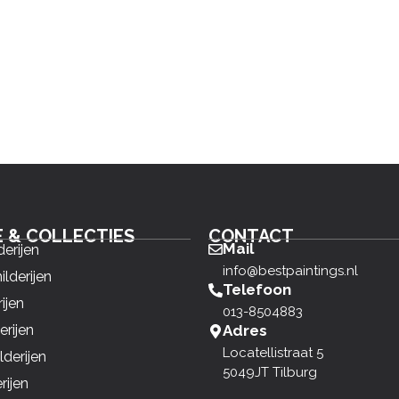
E & COLLECTIES
CONTACT
Mail
derijen
info@bestpaintings.nl
ilderijen
Telefoon
ijen
013-8504883
erijen
Adres
Locatellistraat 5
derijen
5049JT Tilburg
rijen