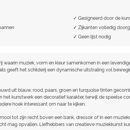
✓ Gesigneerd door de kun
spannen
✓ Zijkanten volledig doorg
✓ Geen lijst nodig
derij waarin muziek, vorm en kleur samenkomen in een levend
ils geeft het schilderij een dynamische uitstraling vol bewegi
ebouwd uit blauw, rood, paars, groen en turquoise tinten geco
 het kunstwerk een decoratief karakter, terwijl de speelse c
 iedere hoek interessant om naar te kijken.
mooi tot zijn recht boven een bank, dressoir of in een muziekr
st echt mag opvallen. Liefhebbers van creatieve muziekkunst 