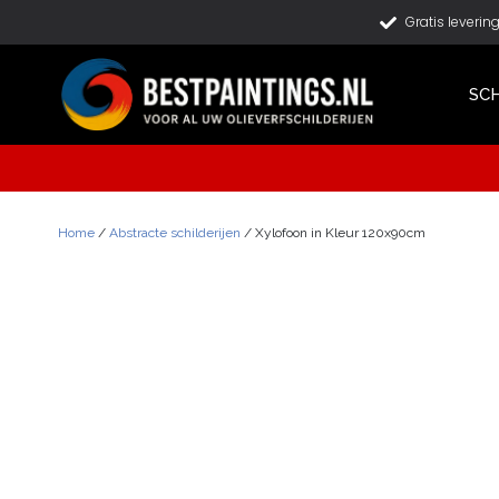
Gratis leverin
SCH
Home
/
Abstracte schilderijen
/ Xylofoon in Kleur 120x90cm