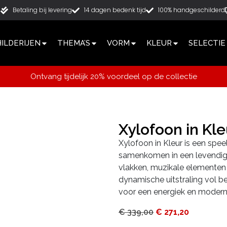
g
Betaling bij levering
14 dagen bedenk tijd
100% handgeschilderd
ILDERIJEN
THEMA’S
VORM
KLEUR
SELECTIE
Ontvang tijdelijk 20% voordeel op de collectie
Xylofoon in Kl
Xylofoon in Kleur is een spee
samenkomen in een levendig
vlakken, muzikale elementen e
dynamische uitstraling vol b
voor een energiek en modern
€
339,00
€
271,20