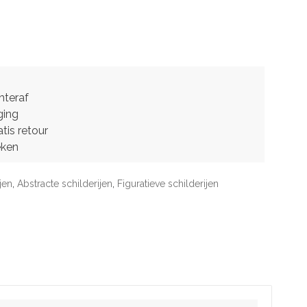
hteraf
ging
tis retour
eken
jen
,
Abstracte schilderijen
,
Figuratieve schilderijen