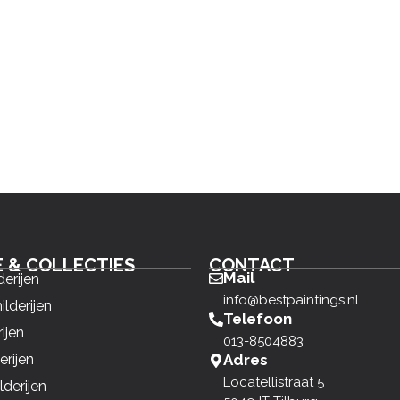
E & COLLECTIES
CONTACT
Mail
derijen
info@bestpaintings.nl
ilderijen
Telefoon
ijen
013-8504883
erijen
Adres
Locatellistraat 5
derijen