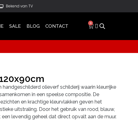
Bekend van TV
0
IE
SALE
BLOG
CONTACT
n 120x90cm
n handgeschilderd olieverf schilderij waarin kleurrijke
 samenkomen in een speelse compositie. De
gezichten en krachtige kleurvlakken geven het
stieke uitstraling. Door het gebruik van rood, blauw,
t een levendig geheel dat direct opvalt aan de muur.