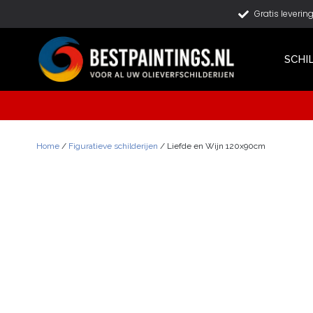
Gratis leverin
SCHI
Home
/
Figuratieve schilderijen
/ Liefde en Wijn 120x90cm