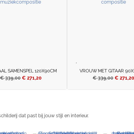
AAL SAMENSPEL 120X90CM
VROUW MET GITAAR 90X
€
339,00
€
271,20
€
339,00
€
271,2
derij dat past bij jouw stijl en interieur.