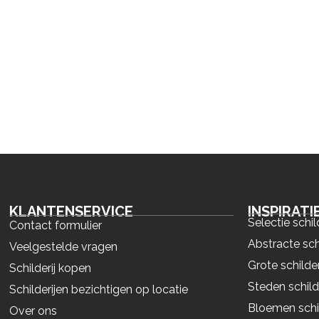
KLANTENSERVICE
INSPIRATI
Selectie schil
Contact formulier
Abstracte sch
Veelgestelde vragen
Grote schilder
Schilderij kopen
Steden schild
Schilderijen bezichtigen op locatie
Bloemen schil
Over ons