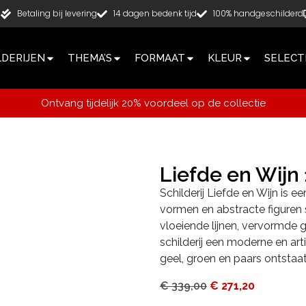
g
Betaling bij levering
14 dagen bedenk tijd
100% handgeschilderd
LDERIJEN
THEMA’S
FORMAAT
KLEUR
SELECT
Ontvang tijdelijk 20% voordeel op de collectie
Liefde en Wij
Schilderij Liefde en Wijn is ee
vormen en abstracte figuren
vloeiende lijnen, vervormde 
schilderij een moderne en arti
geel, groen en paars ontstaa
€
339,00
€
271,20