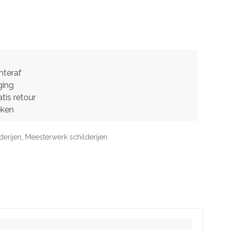
hteraf
ging
tis retour
eken
derijen
,
Meesterwerk schilderijen