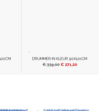
120CM
DRUMMER IN KLEUR 90X120CM
0
€
339,00
€
271,20