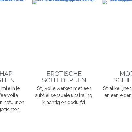
HAP
EROTISCHE
MO
RIJEN
SCHILDERIJEN
SCHIL
imte in je
Stijlvolle werken met een
Strakke lijne
feervolle
subtiel sensuele uitstraling,
en een eigent
n natuur en
krachtig en gedurfd.
ezichten,