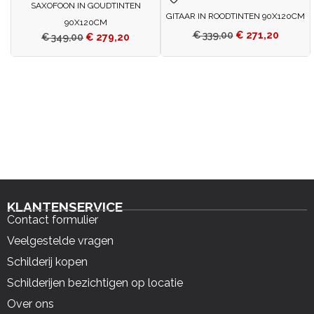
SAXOFOON IN GOUDTINTEN
GITAAR IN ROODTINTEN 90X120CM
90X120CM
€
339,00
€
271,20
€
349,00
€
279,20
KLANTENSERVICE
Contact formulier
Veelgestelde vragen
Schilderij kopen
Schilderijen bezichtigen op locatie
Over ons