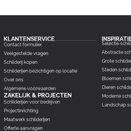
KLANTENSERVICE
INSPIRATI
Selectie schil
Contact formulier
Abstracte sch
Veelgestelde vragen
Grote schilder
Schilderij kopen
Steden schild
Schilderijen bezichtigen op locatie
Bloemen schil
Over ons
Dieren schilde
Algemene voorwaarden
ZAKELIJK & PROJECTEN
Moderne schil
Schilderijen voor bedrijven
Landschap sch
Projectinrichting
Maatwerk schilderijen
Offerte aanvragen