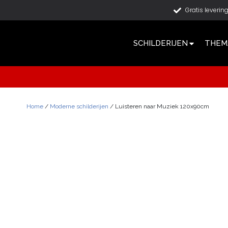
Gratis leverin
SCHILDERIJEN
THEMA
Home
/
Moderne schilderijen
/ Luisteren naar Muziek 120x90cm