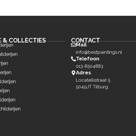
E & COLLECTIES
CONTACT
Mail
derijen
info@bestpaintings.nl
ilderijen
Telefoon
ijen
013-8504883
erijen
Adres
Locatellistraat 5
derijen
5049JT Tilburg
rijen
derijen
ilderijen