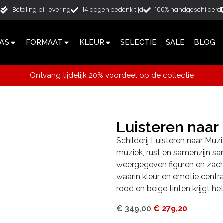
g
Betaling bij levering
14 dagen bedenk tijd
100% handgeschilderd
’S
FORMAAT
KLEUR
SELECTIE
SALE
BLOG
Ontvang tijdelijk 20% voordeel op de collectie
Luisteren naa
Schilderij Luisteren naar Muzi
muziek, rust en samenzijn s
weergegeven figuren en zach
waarin kleur en emotie centra
rood en beige tinten krijgt het
€
349,00
€
279,20