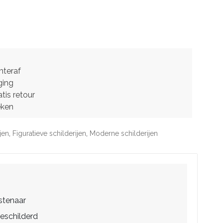
hteraf
ging
tis retour
eken
jen
,
Figuratieve schilderijen
,
Moderne schilderijen
stenaar
eschilderd