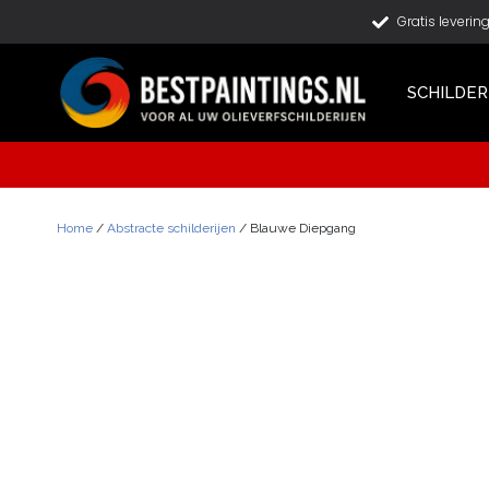
Gratis leverin
SCHILDER
Home
/
Abstracte schilderijen
/ Blauwe Diepgang