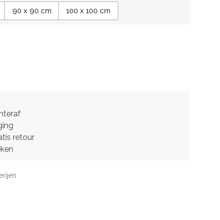
90 x 90 cm
100 x 100 cm
hteraf
ging
tis retour
eken
erijen