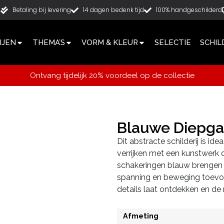
g
Betaling bij levering
14 dagen bedenk tijd
100% handgeschilderd
IJEN
THEMA’S
VORM & KLEUR
SELECTIE
SCHIL
Ontvang tijdelijk 20% voordeel op de collectie
Blauwe Diepg
Dit abstracte schilderij is id
verrijken met een kunstwerk da
schakeringen blauw brengen ba
spanning en beweging toevoe
details laat ontdekken en de r
Afmeting