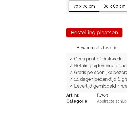
70 x 70 cm
80 x 80 cm
Bestelling plaatsen
Bewaren als favoriet
✓ Geen print of drukwerk
✓ Betaling bij levering of ac
✓ Gratis persoonlijke bezor
✓ 14 dagen bedenktijd & gra
✓ Levertijd gemiddeld 4 w
Art. nr.
F1303
Categorie
Abstracte schild