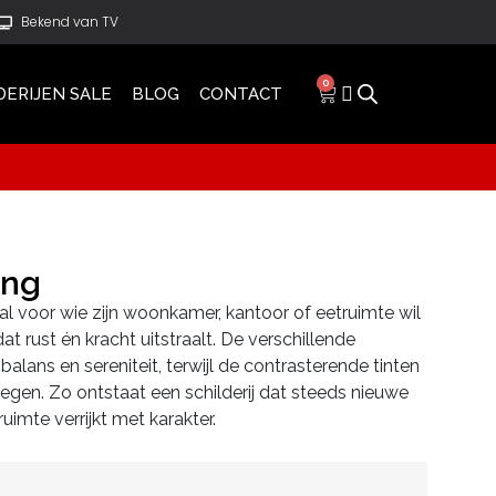
Bekend van TV
0
DERIJEN SALE
BLOG
CONTACT
ang
eaal voor wie zijn woonkamer, kantoor of eetruimte wil
t rust én kracht uitstraalt. De verschillende
lans en sereniteit, terwijl de contrasterende tinten
gen. Zo ontstaat een schilderij dat steeds nieuwe
uimte verrijkt met karakter.