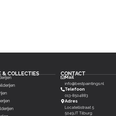
E & COLLECTIES
CONTACT
Mail
derijen
info@bestpaintings.nl
ilderijen
Telefoon
ijen
013-8504883
erijen
Adres
Locatellistraat 5
derijen
5049JT Tilburg