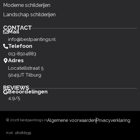
Moderne schilderijen
Landschap schilderijen
CONTACT
Mail
info@bestpaintings.nl
Telefoon
013-8504883
Adres
Locatellistraat 5
5049JT Tilburg
REVIEWS
Beoordelingen
4,9/5
© 2026 bestpaintings.nl
Algemene voorwaarden
Privacyverklaring
KvK: 18086159