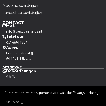
Moderne schilderijen
Landschap schilderijen
CONTACT
Mail
info@bestpaintings.nl
Telefoon
013-8504883
Adres
Locatellistraat 5
5049JT Tilburg
REVIEWS
Beoordelingen
4,9/5
© 2026 bestpaintings.nl
Algemene voorwaarden
Privacyverklaring
KvK: 18086159