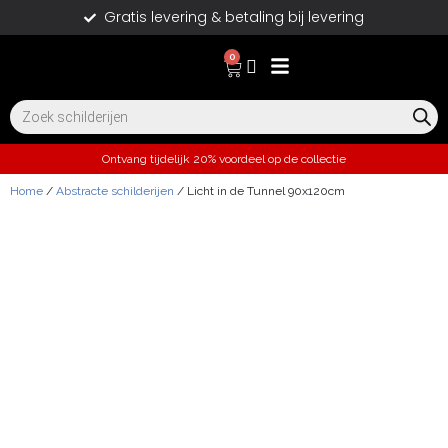
Gratis levering & betaling bij levering
0
Ontvang tijdelijk 20% voordeel op de collectie
Home
/
Abstracte schilderijen
/ Licht in de Tunnel 90x120cm