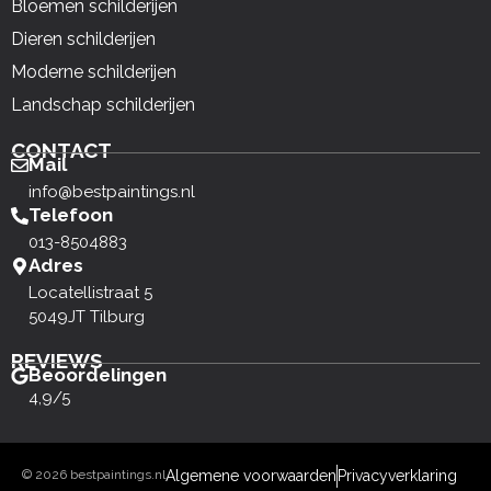
Bloemen schilderijen
Dieren schilderijen
Moderne schilderijen
Landschap schilderijen
CONTACT
Mail
info@bestpaintings.nl
Telefoon
013-8504883
Adres
Locatellistraat 5
5049JT Tilburg
REVIEWS
Beoordelingen
4,9/5
© 2026 bestpaintings.nl
Algemene voorwaarden
Privacyverklaring