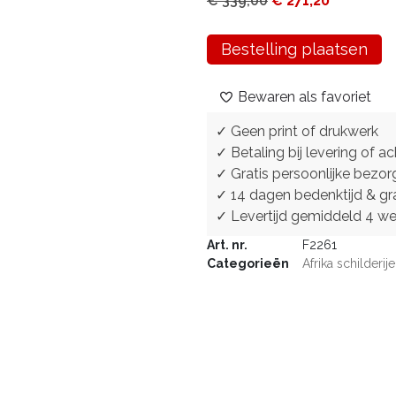
€
339,00
€
271,20
Bestelling plaatsen
Bewaren als favoriet
✓ Geen print of drukwerk
✓ Betaling bij levering of ac
✓ Gratis persoonlijke bezor
✓ 14 dagen bedenktijd & gra
✓ Levertijd gemiddeld 4 w
Art. nr.
F2261
Categorieën
Afrika schilderij