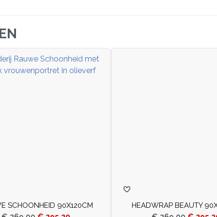
JEN
E SCHOONHEID 90X120CM
HEADWRAP BEAUTY 90
€
369,00
€
295,20
€
369,00
€
295,2