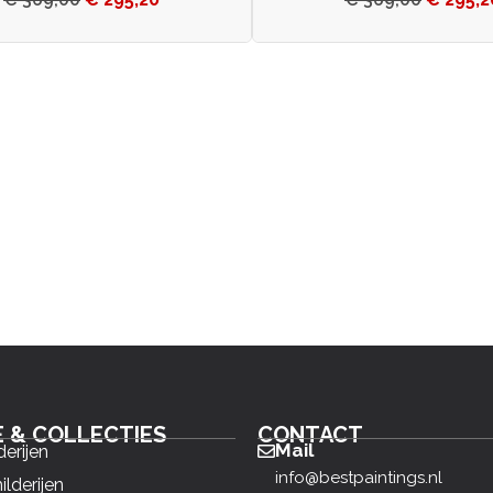
E & COLLECTIES
CONTACT
Mail
derijen
info@bestpaintings.nl
ilderijen