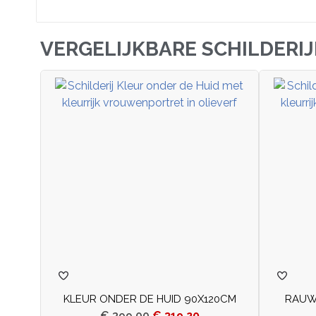
VERGELIJKBARE SCHILDERI
KLEUR ONDER DE HUID 90X120CM
RAUW
€
399,00
€
319,20