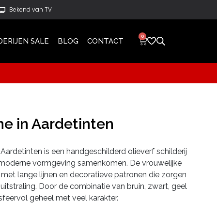
Bekend van TV
0
DERIJEN SALE
BLOG
CONTACT
e in Aardetinten
 Aardetinten is een handgeschilderd olieverf schilderij
n moderne vormgeving samenkomen. De vrouwelijke
n met lange lijnen en decoratieve patronen die zorgen
 uitstraling. Door de combinatie van bruin, zwart, geel
sfeervol geheel met veel karakter.