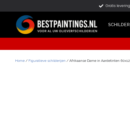
Gratis leverin
SCHILDER
Home
/
Figuratieve schilderijen
/ Afrikaanse Dame in Aardetinten 60x