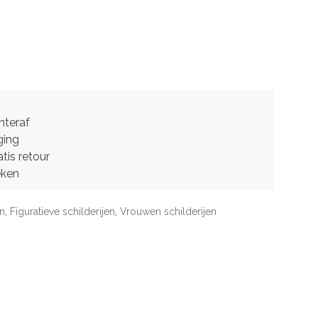
hteraf
ging
tis retour
eken
en
,
Figuratieve schilderijen
,
Vrouwen schilderijen