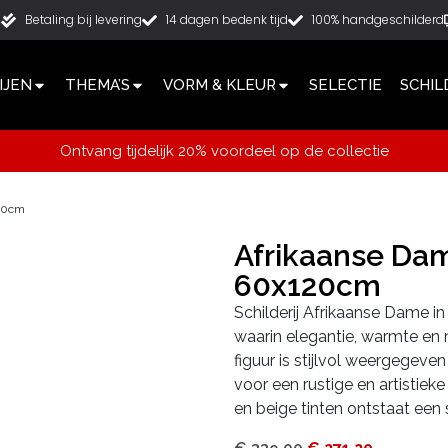
g
Betaling bij levering
14 dagen bedenk tijd
100% handgeschilderd
IJEN
THEMA’S
VORM & KLEUR
SELECTIE
SCHIL
Ontvang tijdelijk 20% voordeel op de collectie
120cm
Afrikaanse Dam
60x120cm
Schilderij Afrikaanse Dame in
waarin elegantie, warmte e
figuur is stijlvol weergegeve
voor een rustige en artistieke
en beige tinten ontstaat een 