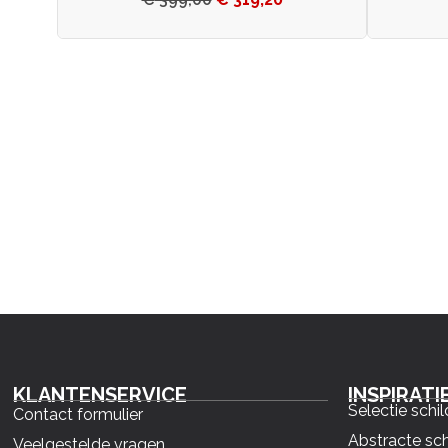
KLANTENSERVICE
INSPIRATI
Selectie schil
Contact formulier
Abstracte sch
Veelgestelde vragen