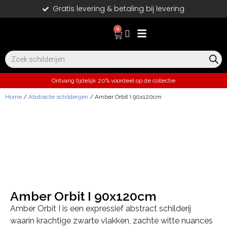
Gratis levering & betaling bij levering
0
Ontvang tijdelijk 20% voordeel op de collectie
Home
/
Abstracte schilderijen
/ Amber Orbit I 90x120cm
Amber Orbit I 90x120cm
Amber Orbit I is een expressief abstract schilderij
waarin krachtige zwarte vlakken, zachte witte nuances