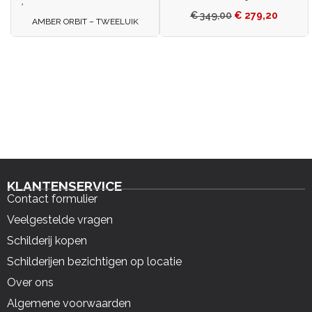
€
349,00
€
279,20
AMBER ORBIT – TWEELUIK
KLANTENSERVICE
Contact formulier
Veelgestelde vragen
Schilderij kopen
Schilderijen bezichtigen op locatie
Over ons
Algemene voorwaarden