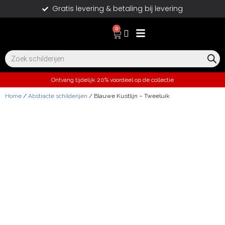
Gratis levering & betaling bij levering
0
Ontvang tijdelijk 20% voordeel op de collectie
Home
/
Abstracte schilderijen
/ Blauwe Kustlijn – Tweeluik