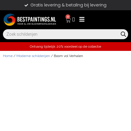
Gratis levering & betaling bij levering
0
Ontvang tijdelijk 20% voordeel op de collectie
Home
/
Moderne schilderijen
/ Boom vol Verhalen