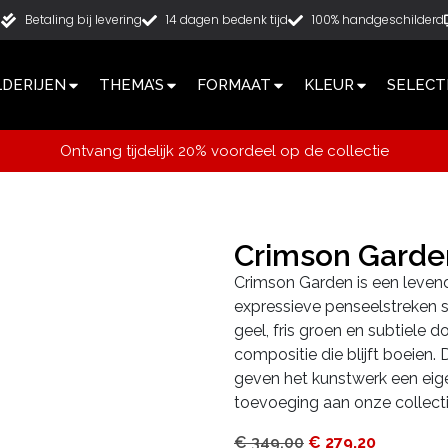
g
Betaling bij levering
14 dagen bedenk tijd
100% handgeschilderd
LDERIJEN
THEMA’S
FORMAAT
KLEUR
SELECT
Ontvang tijdelijk 20% voordeel op de collectie
Crimson Gard
Crimson Garden is een levendi
expressieve penseelstreken
geel, fris groen en subtiele
compositie die blijft boeien
geven het kunstwerk een eige
toevoeging aan onze collectie
€
349,00
€
279,20