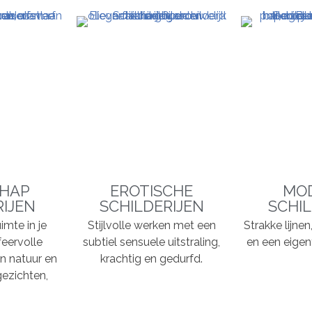
HAP
EROTISCHE
MO
RIJEN
SCHILDERIJEN
SCHIL
imte in je
Stijlvolle werken met een
Strakke lijne
feervolle
subtiel sensuele uitstraling,
en een eigent
n natuur en
krachtig en gedurfd.
ezichten,