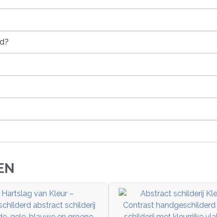
rd?
EN