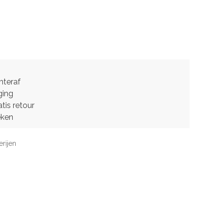
hteraf
ging
tis retour
eken
erijen