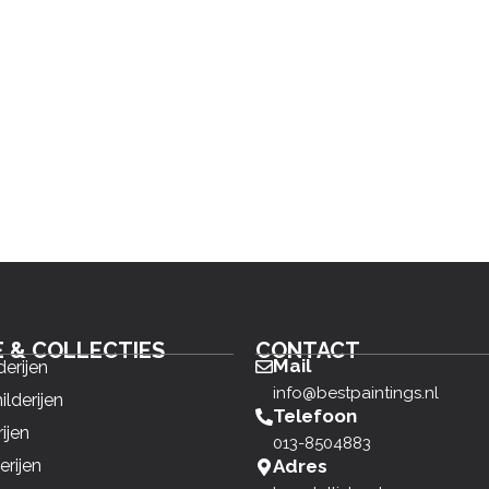
E & COLLECTIES
CONTACT
Mail
derijen
info@bestpaintings.nl
ilderijen
Telefoon
ijen
013-8504883
erijen
Adres