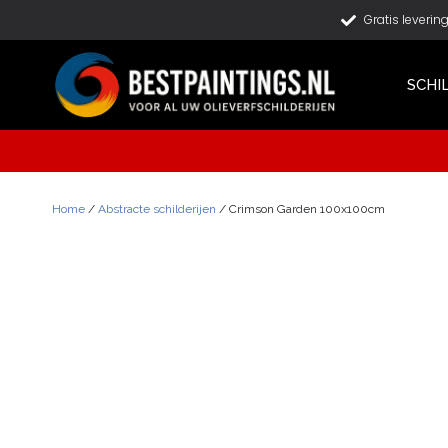
Gratis leverin
SCHI
Home
/
Abstracte schilderijen
/ Crimson Garden 100x100cm