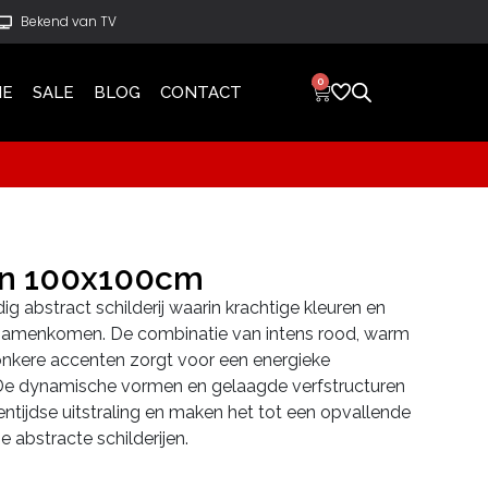
Bekend van TV
0
IE
SALE
BLOG
CONTACT
en 100x100cm
g abstract schilderij waarin krachtige kleuren en
 samenkomen. De combinatie van intens rood, warm
 donkere accenten zorgt voor een energieke
. De dynamische vormen en gelaagde verfstructuren
ntijdse uitstraling en maken het tot een opvallende
 abstracte schilderijen.