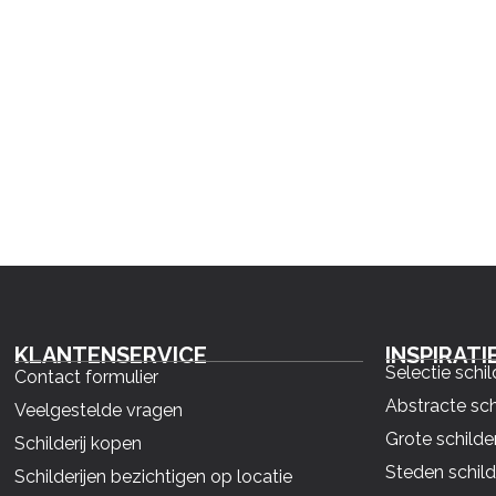
KLANTENSERVICE
INSPIRATI
Selectie schil
Contact formulier
Abstracte sch
Veelgestelde vragen
Grote schilder
Schilderij kopen
Steden schild
Schilderijen bezichtigen op locatie