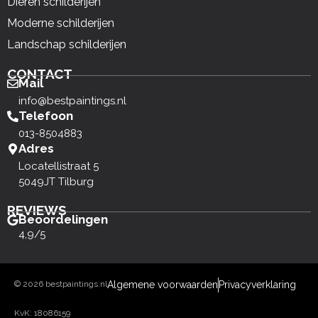
Dieren schilderijen
Moderne schilderijen
Landschap schilderijen
CONTACT
Mail
info@bestpaintings.nl
Telefoon
013-8504883
Adres
Locatellistraat 5
5049JT Tilburg
REVIEWS
Beoordelingen
4,9/5
© 2026 bestpaintings.nl
Algemene voorwaarden
Privacyverklaring
KvK: 18086159