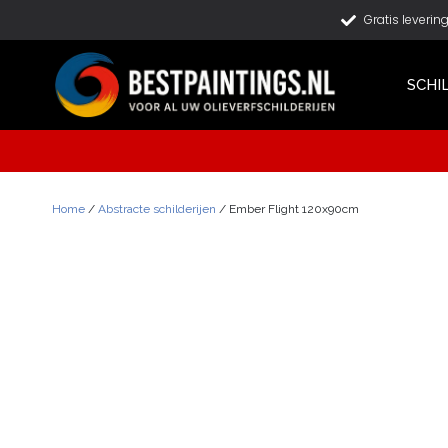
Gratis leverin
SCHI
Home
/
Abstracte schilderijen
/ Ember Flight 120x90cm