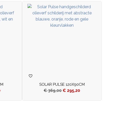
CM
SOLAR PULSE 120X90CM
0
€
369,00
€
295,20