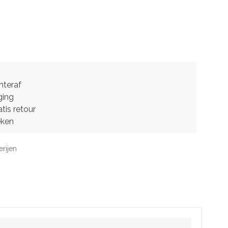
hteraf
ging
tis retour
eken
erijen