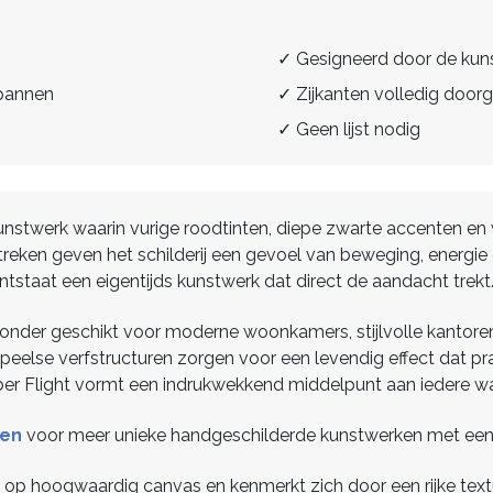
✓ Gesigneerd door de kun
spannen
✓ Zijkanten volledig doorg
✓ Geen lijst nodig
 kunstwerk waarin vurige roodtinten, diepe zwarte accente
eken geven het schilderij een gevoel van beweging, energie e
ntstaat een eigentijds kunstwerk dat direct de aandacht trekt
onder geschikt voor moderne woonkamers, stijlvolle kantoren e
 speelse verfstructuren zorgen voor een levendig effect dat p
 Ember Flight vormt een indrukwekkend middelpunt aan iedere w
jen
voor meer unieke handgeschilderde kunstwerken met een 
gd op hoogwaardig canvas en kenmerkt zich door een rijke tex