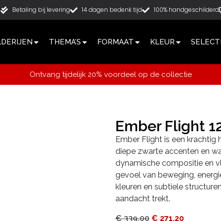
g
Betaling bij levering
14 dagen bedenk tijd
100% handgeschilderd
LDERIJEN
THEMA’S
FORMAAT
KLEUR
SELECT
Ontvang tijdelijk 20% voordeel op de collectie
Ember Flight 
Ember Flight is een krachtig
diepe zwarte accenten en 
dynamische compositie en vl
gevoel van beweging, energie
kleuren en subtiele structure
aandacht trekt.
€
339,00
€
271,20