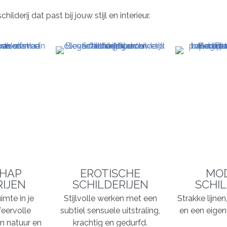
derij dat past bij jouw stijl en interieur.
HAP
EROTISCHE
MO
RIJEN
SCHILDERIJEN
SCHIL
imte in je
Stijlvolle werken met een
Strakke lijne
feervolle
subtiel sensuele uitstraling,
en een eigent
n natuur en
krachtig en gedurfd.