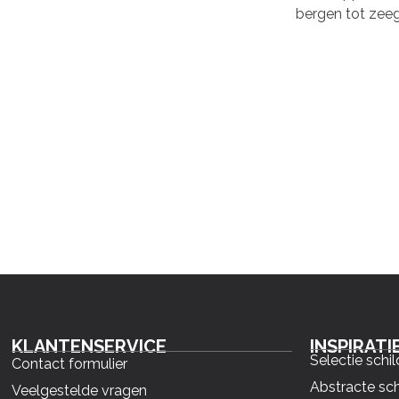
bergen tot zeeg
KLANTENSERVICE
INSPIRATI
Selectie schil
Contact formulier
Abstracte sch
Veelgestelde vragen