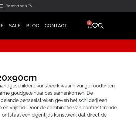
Bekend van TV
0
IE
SALE
BLOG
CONTACT
120x90cm
 handgeschilderd kunstwerk waarin vurige roodtinten,
warme goudgele nuances samenkomen. De
oeiende penseelstreken geven het schilderij een
 en vrijheid. Door de combinatie van contrasterende
n ontstaat een eigentijds kunstwerk dat direct de