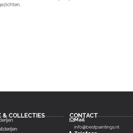
ezichten,
E & COLLECTIES
CONTACT
Mail
derijen
info@bestpaintings.nl
ilderijen