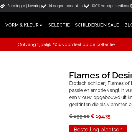
g
Betaling bij levering
14 dagen bedenk tijd
100% handgeschilderd
VORM & KLEUR
SELECTIE
SCHILDERIJEN SALE
BL
Ontvang tijdelijk 20% voordeel op de collectie
Flames of Des
Erotisch schilderij Flames of
passie en emotie vangt in vur
een vrouw, opgebouwd uit kra
geeltinten die als vlammen 
€
299,00
€
194,35
Bestelling plaatsen