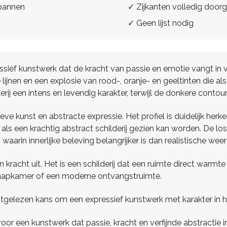
spannen
✓ Zijkanten volledig doorg
✓ Geen lijst nodig
ressief kunstwerk dat de kracht van passie en emotie vangt in
 lijnen en een explosie van rood-, oranje- en geeltinten die
ij een intens en levendig karakter, terwijl de donkere contou
ieve kunst en abstracte expressie. Het profiel is duidelijk her
 als een krachtig abstract schilderij gezien kan worden. De l
l, waarin innerlijke beleving belangrijker is dan realistische wee
n kracht uit. Het is een schilderij dat een ruimte direct warmte
laapkamer of een moderne ontvangstruimte.
uitgelezen kans om een expressief kunstwerk met karakter in hui
 voor een kunstwerk dat passie, kracht en verfijnde abstractie