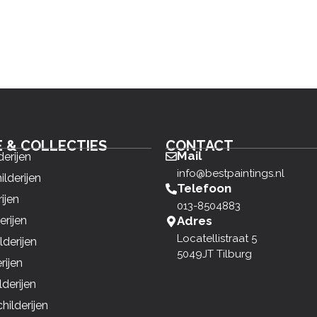
E & COLLECTIES
CONTACT
Mail
derijen
info@bestpaintings.nl
ilderijen
Telefoon
ijen
013-8504883
erijen
Adres
Locatellistraat 5
derijen
5049JT Tilburg
rijen
derijen
ilderijen