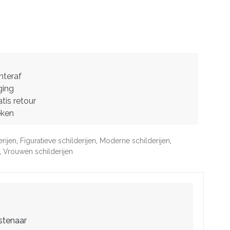
hteraf
ging
tis retour
eken
erijen
,
Figuratieve schilderijen
,
Moderne schilderijen
,
,
Vrouwen schilderijen
stenaar