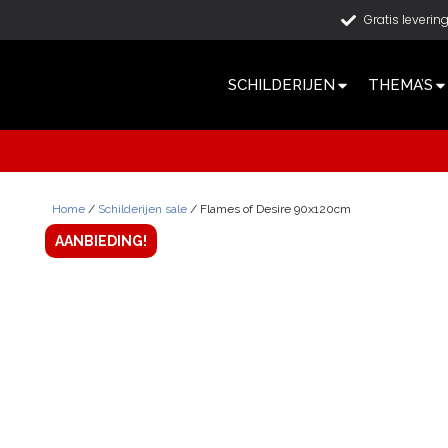
Gratis leverin
SCHILDERIJEN
THEMA’S
Home
/
Schilderijen sale
/ Flames of Desire 90x120cm
AANBIEDING!