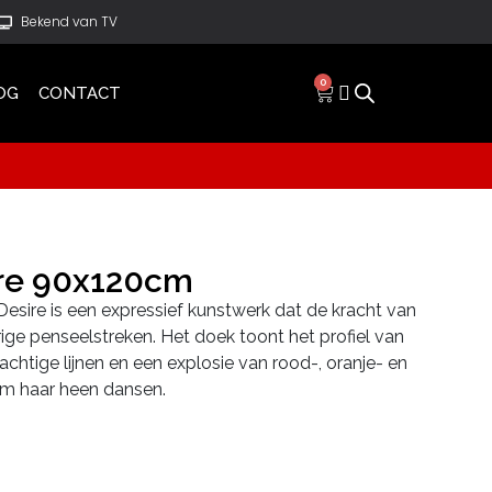
Bekend van TV
0
OG
CONTACT
ire 90x120cm
 Desire is een expressief kunstwerk dat de kracht van
ige penseelstreken. Het doek toont het profiel van
chtige lijnen en een explosie van rood-, oranje- en
om haar heen dansen.