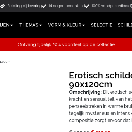
g
Betaling bij levering
14 dagen bedenk tijd
100% handgeschilderd
IJEN
THEMA’S
VORM & KLEUR
SELECTIE
SCHIL
Ontvang tijdelijk 20% voordeel op de collectie
0x120cm
Erotisch schil
90x120cm
Omschrijving:
Dit erotisch 
kracht en sensualiteit van he
penseelstreken in warme bru
tegelijk mysterieus en inten
compositie zorgt ervoor dat h