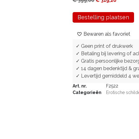
€
399,00
€
319,20
Bestelling plaatsen
Bewaren als favoriet
✓ Geen print of drukwerk
✓ Betaling bij levering of ac
✓ Gratis persoonlijke bezor
✓ 14 dagen bedenktijd & gra
✓ Levertijd gemiddeld 4 w
Art. nr.
F2522
Categorieën
Erotische schild