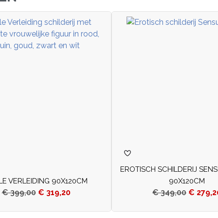
EROTISCH SCHILDERIJ SEN
LLE VERLEIDING 90X120CM
90X120CM
€
399,00
€
319,20
€
349,00
€
279,2