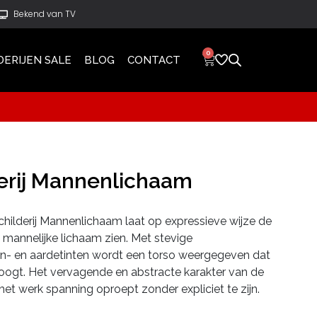
Bekend van TV
0
DERIJEN SALE
BLOG
CONTACT
derij Mannenlichaam
schilderij Mannenlichaam laat op expressieve wijze de
t mannelijke lichaam zien. Met stevige
in- en aardetinten wordt een torso weergegeven dat
s oogt. Het vervagende en abstracte karakter van de
et werk spanning oproept zonder expliciet te zijn.