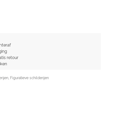
hteraf
ging
tis retour
eken
erijen
,
Figuratieve schilderijen