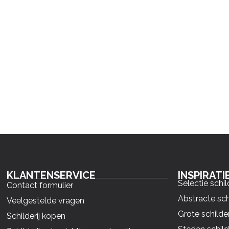
KLANTENSERVICE
INSPIRATI
Selectie schil
Contact formulier
Abstracte sch
Veelgestelde vragen
Grote schilder
Schilderij kopen