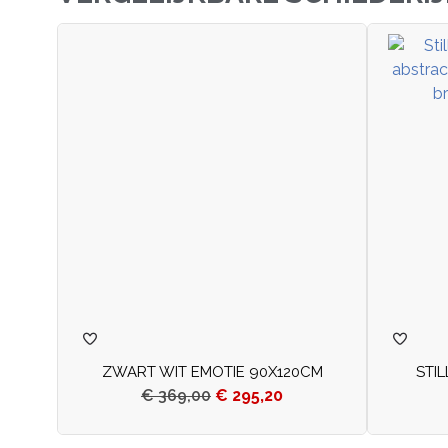
ZWART WIT EMOTIE 90X120CM
STI
€
369,00
€
295,20