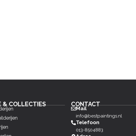
E & COLLECTIES
CONTACT
Mail
derijen
info@bestpaintings.nl
ilderijen
Telefoon
ijen
013-8504883