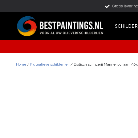
Gratis leverin
SCHILDER
Home
/
Figuratieve schilderijen
/ Erotisch schilderij Mannenlichaam 9