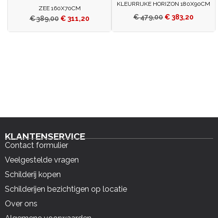
KLEURRIJKE HORIZON 180X90CM
ZEE 160X70CM
€
479,00
€
383,20
€
389,00
€
311,20
KLANTENSERVICE
Contact formulier
Veelgestelde vragen
Schilderij kopen
Schilderijen bezichtigen op locatie
Over ons