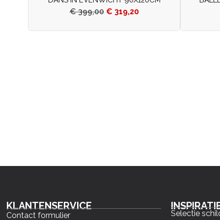
€
399,00
€
319,20
KLANTENSERVICE
INSPIRATI
Selectie schil
Contact formulier