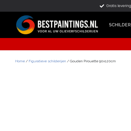
Gratis leverin
SCHILDER
Home
/
Figuratieve schilderijen
/ Gouden Pirouette 90x120cm