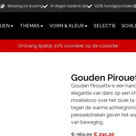
g
Betaling bij levering
14 dagen bedenk tijd
100% handgeschilderd
IJEN
THEMA’S
VORM & KLEUR
SELECTIE
SCHIL
Ontvang tijdelijk 20% voordeel op de collectie
Gouden Piroue
Gouden Pirouette is een hand
elegantie van dans op een sfe
moeiteloos over het doek te b
tegen de warme achtergrond 
penseelstreken geven het wer
van beweging.
€
369,00
€
295,20