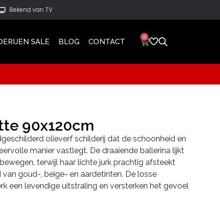
Bekend van TV
0
DERIJEN SALE
BLOG
CONTACT
tte 90x120cm
geschilderd olieverf schilderij dat de schoonheid en
ervolle manier vastlegt. De draaiende ballerina lijkt
ewegen, terwijl haar lichte jurk prachtig afsteekt
van goud-, beige- en aardetinten. De losse
k een levendige uitstraling en versterken het gevoel