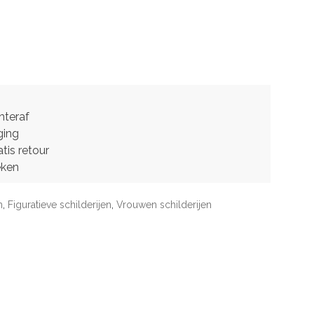
hteraf
ging
tis retour
eken
n
,
Figuratieve schilderijen
,
Vrouwen schilderijen