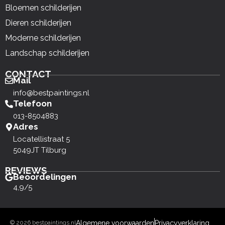
Bloemen schilderijen
Dieren schilderijen
Moderne schilderijen
Landschap schilderijen
CONTACT
Mail
info@bestpaintings.nl
Telefoon
013-8504883
Adres
Locatellistraat 5
5049JT Tilburg
REVIEWS
Beoordelingen
4,9/5
© 2026 bestpaintings.nl
Algemene voorwaarden
Privacyverklaring