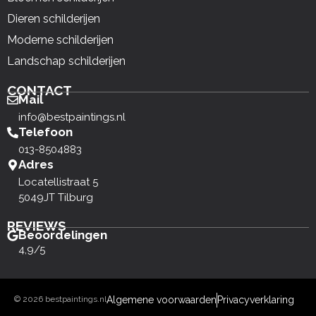
Dieren schilderijen
Moderne schilderijen
Landschap schilderijen
CONTACT
Mail
info@bestpaintings.nl
Telefoon
013-8504883
Adres
Locatellistraat 5
5049JT Tilburg
REVIEWS
Beoordelingen
4,9/5
© 2026 bestpaintings.nl
Algemene voorwaarden
Privacyverklaring