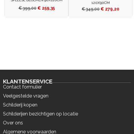
SPEELSE BLOEMEN 90X120CM
120X90CM
€
399,00
€
259,35
€
349,00
€
279,20
KLANTENSERVICE
Contact formulier
Veelgestelde vragen
Schilderij kopen
Schilderijen bezichtigen op locatie
Over ons
Algemene voorwaarden