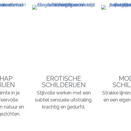
HAP
EROTISCHE
MO
RIJEN
SCHILDERIJEN
SCHIL
imte in je
Stijlvolle werken met een
Strakke lijne
feervolle
subtiel sensuele uitstraling,
en een eigent
n natuur en
krachtig en gedurfd.
ezichten,