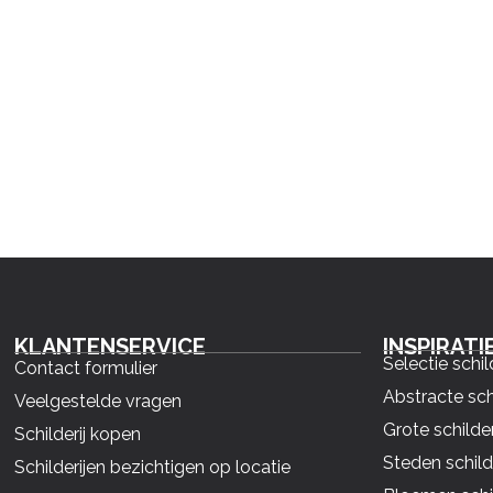
KLANTENSERVICE
INSPIRATI
Selectie schil
Contact formulier
Abstracte sch
Veelgestelde vragen
Grote schilder
Schilderij kopen
Steden schild
Schilderijen bezichtigen op locatie