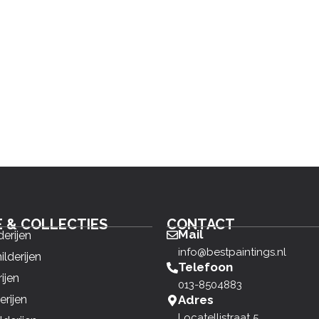
E & COLLECTIES
CONTACT
Mail
derijen
info@bestpaintings.nl
ilderijen
Telefoon
ijen
013-8504883
erijen
Adres
Locatellistraat 5