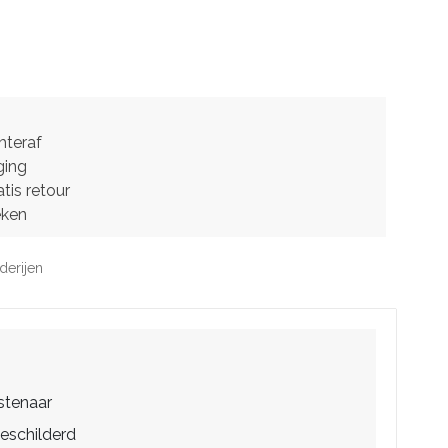
hteraf
ging
tis retour
eken
derijen
stenaar
eschilderd