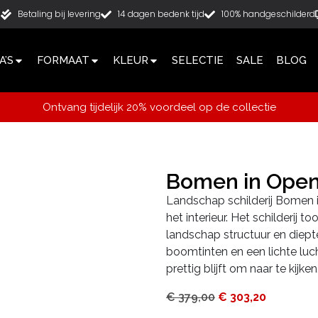
g
Betaling bij levering
14 dagen bedenk tijd
100% handgeschilderd
’S
FORMAAT
KLEUR
SELECTIE
SALE
BLOG
Ontvang tijdelijk 20% voordeel op de collectie
Bomen in Open
Landschap schilderij Bomen i
het interieur. Het schilderij 
landschap structuur en diep
boomtinten en een lichte luc
prettig blijft om naar te kijken
€
379,00
€
303,20