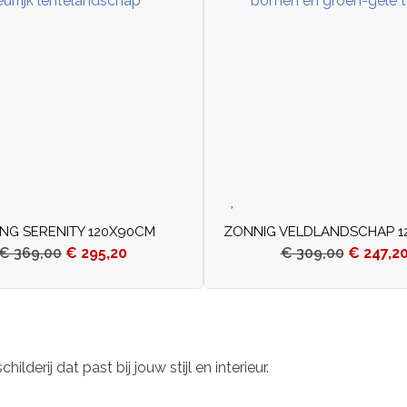
ING SERENITY 120X90CM
ZONNIG VELDLANDSCHAP 1
€
369,00
€
295,20
€
309,00
€
247,2
derij dat past bij jouw stijl en interieur.