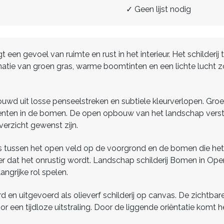
✓ Geen lijst nodig
een gevoel van ruimte en rust in het interieur. Het schilderij
natie van groen gras, warme boomtinten en een lichte lucht 
bouwd uit losse penseelstreken en subtiele kleurverlopen. Gro
ten in de bomen. De open opbouw van het landschap verster
verzicht gewenst zijn.
ns tussen het open veld op de voorgrond en de bomen die het 
er dat het onrustig wordt. Landschap schilderij Bomen in O
angrijke rol spelen.
rd en uitgevoerd als olieverf schilderij op canvas. De zichtbar
voor een tijdloze uitstraling. Door de liggende oriëntatie komt h