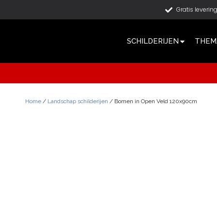
Gratis leverin
SCHILDERIJEN
THEMA
Home
/
Landschap schilderijen
/ Bomen in Open Veld 120x90cm