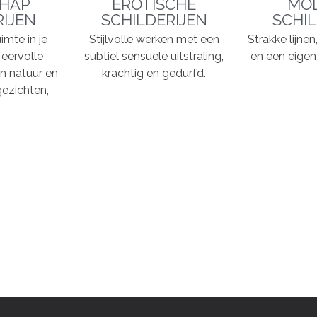
HAP
EROTISCHE
MO
RIJEN
SCHILDERIJEN
SCHIL
imte in je
Stijlvolle werken met een
Strakke lijne
feervolle
subtiel sensuele uitstraling,
en een eigent
n natuur en
krachtig en gedurfd.
ezichten,