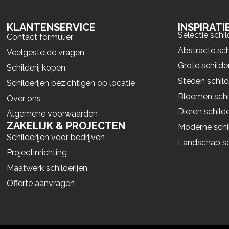
KLANTENSERVICE
INSPIRATI
Selectie schil
Contact formulier
Abstracte sch
Veelgestelde vragen
Grote schilder
Schilderij kopen
Steden schild
Schilderijen bezichtigen op locatie
Bloemen schil
Over ons
Dieren schilde
Algemene voorwaarden
ZAKELIJK & PROJECTEN
Moderne schil
Schilderijen voor bedrijven
Landschap sch
Projectinrichting
Maatwerk schilderijen
Offerte aanvragen