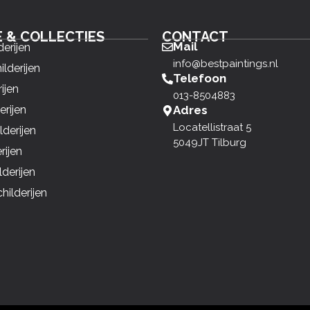
E & COLLECTIES
CONTACT
Mail
derijen
info@bestpaintings.nl
ilderijen
Telefoon
ijen
013-8504883
erijen
Adres
Locatellistraat 5
derijen
5049JT Tilburg
rijen
derijen
ilderijen