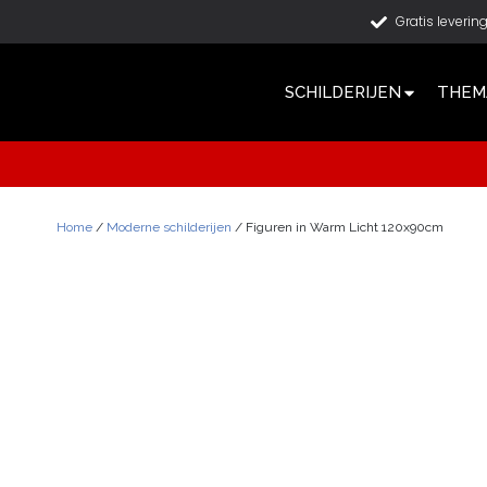
Gratis leverin
SCHILDERIJEN
THEMA
Home
/
Moderne schilderijen
/ Figuren in Warm Licht 120x90cm