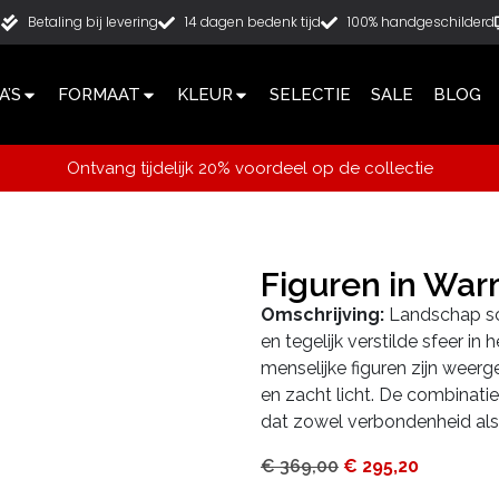
g
Betaling bij levering
14 dagen bedenk tijd
100% handgeschilderd
’S
FORMAAT
KLEUR
SELECTIE
SALE
BLOG
Ontvang tijdelijk 20% voordeel op de collectie
Figuren in Wa
Omschrijving:
Landschap sch
en tegelijk verstilde sfeer in 
menselijke figuren zijn wee
en zacht licht. De combinati
dat zowel verbondenheid als r
€
369,00
€
295,20