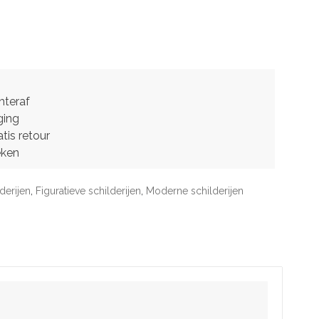
hteraf
ging
tis retour
eken
derijen
,
Figuratieve schilderijen
,
Moderne schilderijen