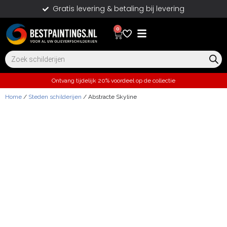
Gratis levering & betaling bij levering
0
Ontvang tijdelijk 20% voordeel op de collectie
Home
/
Steden schilderijen
/ Abstracte Skyline