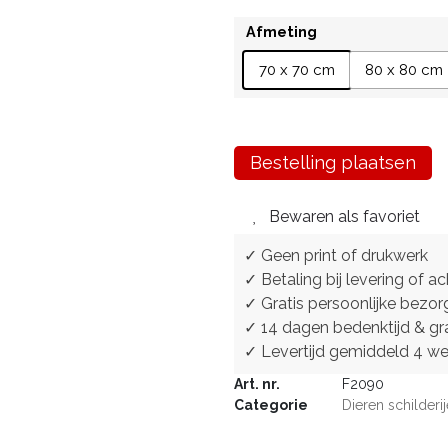
Afmeting
70 x 70 cm
80 x 80 cm
Bestelling plaatsen
Bewaren als favoriet
✓ Geen print of drukwerk
✓ Betaling bij levering of ac
✓ Gratis persoonlijke bezor
✓ 14 dagen bedenktijd & gra
✓ Levertijd gemiddeld 4 w
Art. nr.
F2090
Categorie
Dieren schilderi