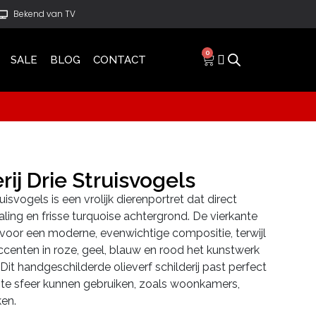
Bekend van TV
0
SALE
BLOG
CONTACT
ij Drie Struisvogels
uisvogels is een vrolijk dierenportret dat direct
aling en frisse turquoise achtergrond. De vierkante
t voor een moderne, evenwichtige compositie, terwijl
 accenten in roze, geel, blauw en rood het kunstwerk
Dit handgeschilderde olieverf schilderij past perfect
lichte sfeer kunnen gebruiken, zoals woonkamers,
ken.