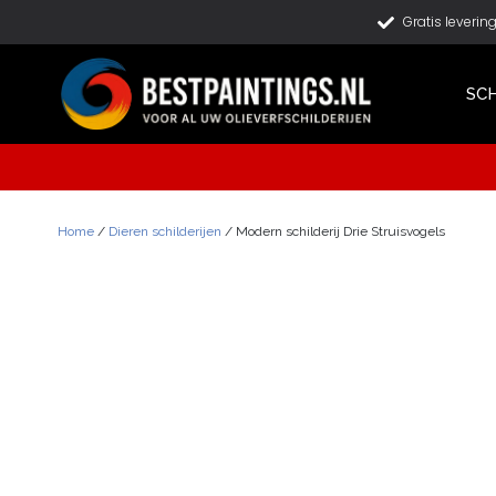
Gratis leverin
SCH
Home
/
Dieren schilderijen
/ Modern schilderij Drie Struisvogels