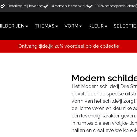
g
Betaling bij levering
14 dagen bedenk tijd
100% handgeschilderd
ILDERIJEN
THEMA’S
VORM
KLEUR
SELECTIE
Ontvang tijdelijk 20% voordeel op de collectie
Modern schilder
Het Modern schilderij Drie Str
opvalt door de speelse uitstr
vorm van het schilderij zorg
de lichte veren en kleurrijke
een levendig karakter geven. 
in ruimtes die een vrolijke, 
hallen en creatieve werkplek