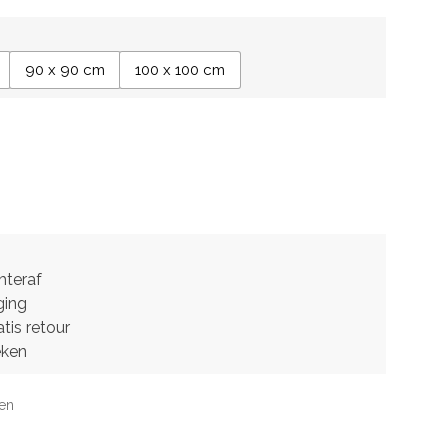
90 x 90 cm
100 x 100 cm
hteraf
ging
tis retour
eken
jen