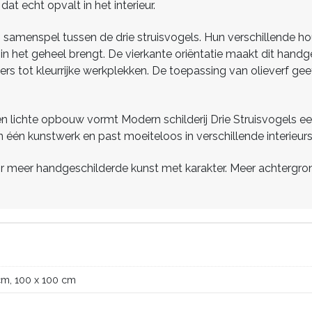
dat echt opvalt in het interieur.
s samenspel tussen de drie struisvogels. Hun verschillende 
in het geheel brengt. De vierkante oriëntatie maakt dit handge
tot kleurrijke werkplekken. De toepassing van olieverf geeft 
g en lichte opbouw vormt Modern schilderij Drie Struisvogels een
 één kunstwerk en past moeiteloos in verschillende interieurst
 meer handgeschilderde kunst met karakter. Meer achtergrondi
cm, 100 x 100 cm