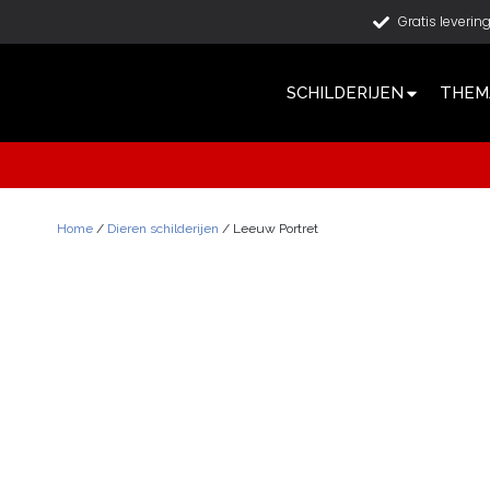
Gratis leverin
SCHILDERIJEN
THEMA
Home
/
Dieren schilderijen
/ Leeuw Portret