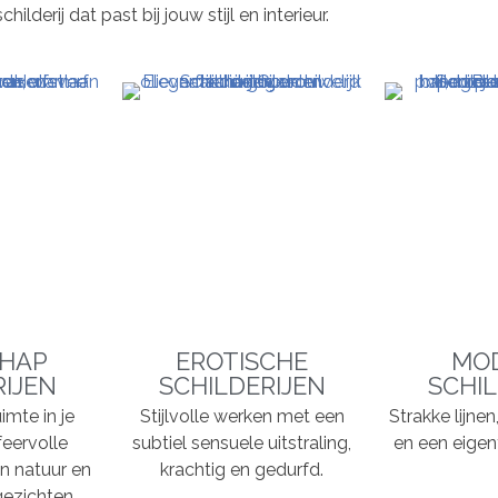
derij dat past bij jouw stijl en interieur.
HAP
EROTISCHE
MO
RIJEN
SCHILDERIJEN
SCHIL
imte in je
Stijlvolle werken met een
Strakke lijne
feervolle
subtiel sensuele uitstraling,
en een eigent
n natuur en
krachtig en gedurfd.
ezichten,