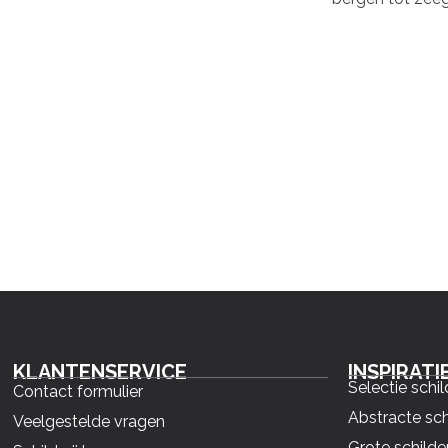
KLANTENSERVICE
INSPIRATI
Selectie schil
Contact formulier
Abstracte sch
Veelgestelde vragen
Grote schilder