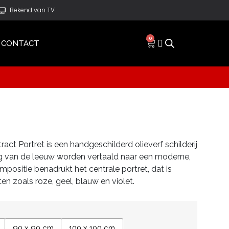
Bekend van TV
0
CONTACT
act Portret is een handgeschilderd olieverf schilderij
ing van de leeuw worden vertaald naar een moderne,
compositie benadrukt het centrale portret, dat is
n zoals roze, geel, blauw en violet.
90 x 90 cm
100 x 100 cm