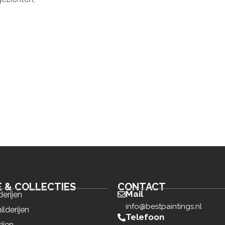
E & COLLECTIES
CONTACT
Mail
derijen
info@bestpaintings.nl
ilderijen
Telefoon
ijen