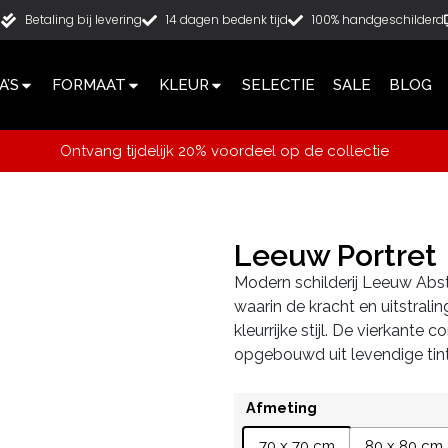
g
Betaling bij levering
14 dagen bedenk tijd
100% handgeschilderd
’S
FORMAAT
KLEUR
SELECTIE
SALE
BLOG
Ontvang tijdelijk 20% voordeel op de collectie
Leeuw Portret
Modern schilderij Leeuw Abstr
waarin de kracht en uitstral
kleurrijke stijl. De vierkante 
opgebouwd uit levendige tinte
Afmeting
70 x 70 cm
80 x 80 cm