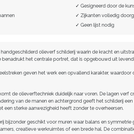
✓ Gesigneerd door de kun
spannen
✓ Zijkanten volledig doorg
✓ Geen lijst nodig
 handgeschilderd olieverf schilderij waarin de kracht en uitst
ie benadrukt het centrale portret, dat is opgebouwd uit levendi
lstreken geven het werk een opvallend karakter, waardoor dit
komt de olieverftechniek duidelijk naar voren. De lagen verf cr
dering van de manen en achtergrond geeft het schilderij een e
ret een sterke aanwezigheid heeft zonder te overheersen.
erij bijzonder geschikt voor muren waar balans en symmetrie g
ers, creatieve werkruimtes of een brede hal. De combinatie 