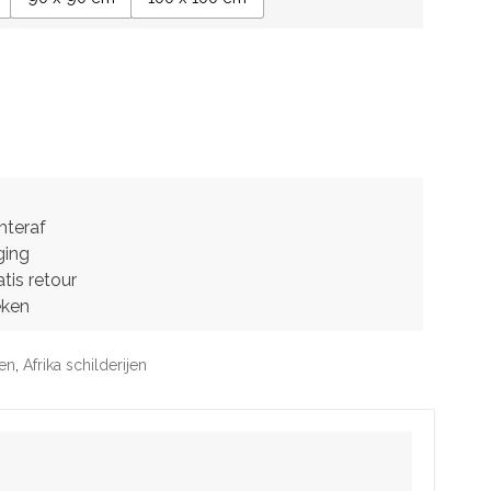
hteraf
ging
tis retour
eken
jen
,
Afrika schilderijen