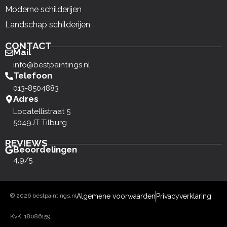
Moderne schilderijen
Landschap schilderijen
CONTACT
Mail
info@bestpaintings.nl
Telefoon
013-8504883
Adres
Locatellistraat 5
5049JT Tilburg
REVIEWS
Beoordelingen
4,9/5
© 2026 bestpaintings.nl
Algemene voorwaarden
Privacyverklaring
KvK: 18086159