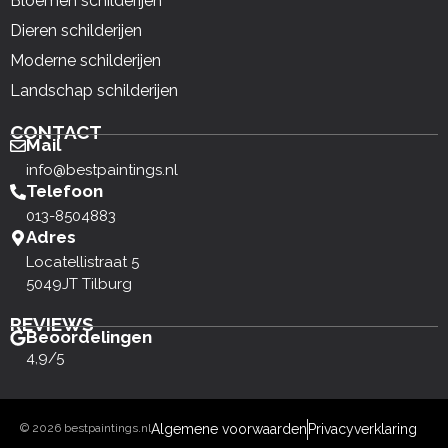
Bloemen schilderijen
Dieren schilderijen
Moderne schilderijen
Landschap schilderijen
CONTACT
Mail
info@bestpaintings.nl
Telefoon
013-8504883
Adres
Locatellistraat 5
5049JT Tilburg
REVIEWS
Beoordelingen
4,9/5
© 2026 bestpaintings.nl
Algemene voorwaarden
Privacyverklaring