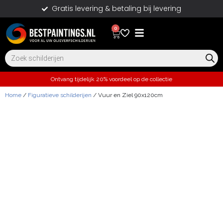
Gratis levering & betaling bij levering
0
Ontvang tijdelijk 20% voordeel op de collectie
Home
/
Figuratieve schilderijen
/ Vuur en Ziel 90x120cm