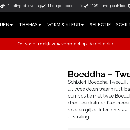
g
Betaling bij levering
14 dagen bedenk tijd
100% handgeschilderd
IJEN
THEMA’S
VORM & KLEUR
SELECTIE
SCHIL
Ontvang tijdelijk 20% voordeel op de collectie
Boeddha – Twe
Schilderij Boeddha Tweeluik i
uit twee delen waarin rust, 
compositie met twee Boeddha
direct een kalme sfeer creëer
roze en grijze tinten ontsta
uitstraling.