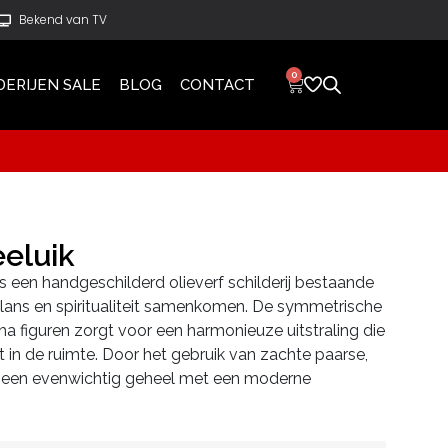
Bekend van TV
0
DERIJEN SALE
BLOG
CONTACT
eluik
s een handgeschilderd olieverf schilderij bestaande
balans en spiritualiteit samenkomen. De symmetrische
 figuren zorgt voor een harmonieuze uitstraling die
t in de ruimte. Door het gebruik van zachte paarse,
at een evenwichtig geheel met een moderne