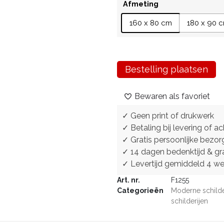
Afmeting
160 x 80 cm
180 x 90 
Bestelling plaatsen
Bewaren als favoriet
✓ Geen print of drukwerk
✓ Betaling bij levering of ac
✓ Gratis persoonlijke bezor
✓ 14 dagen bedenktijd & gra
✓ Levertijd gemiddeld 4 w
Art. nr.
F1255
Categorieën
Moderne schilde
schilderijen