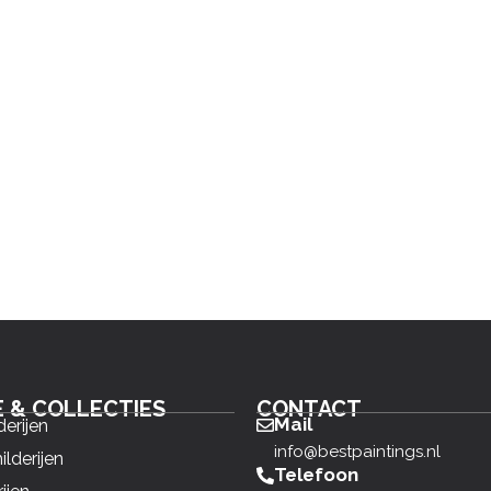
E & COLLECTIES
CONTACT
Mail
derijen
info@bestpaintings.nl
ilderijen
Telefoon