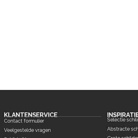
KLANTENSERVICE
INSPIRATI
Selectie schil
Contact formulier
Abstracte sch
Veelgestelde vragen