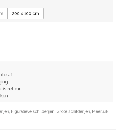
cm
200 x 100 cm
hteraf
ging
tis retour
eken
rijen
,
Figuratieve schilderijen
,
Grote schilderijen
,
Meerluik