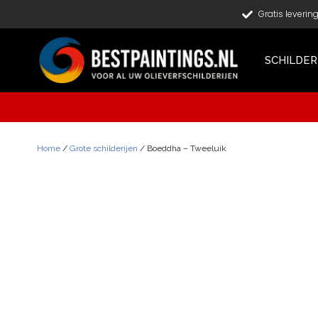
Gratis leverin
SCHILDER
Home
/
Grote schilderijen
/ Boeddha – Tweeluik