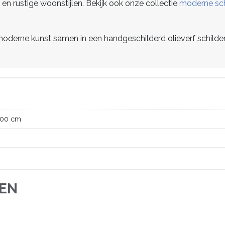
 en rustige woonstijlen. Bekijk ook onze collectie
moderne sch
 moderne kunst samen in een handgeschilderd olieverf schilder
100 cm
JEN