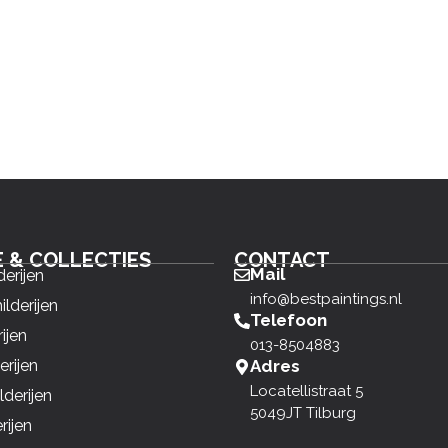
E & COLLECTIES
CONTACT
Mail
derijen
info@bestpaintings.nl
ilderijen
Telefoon
ijen
013-8504883
erijen
Adres
Locatellistraat 5
derijen
5049JT Tilburg
rijen