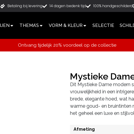
g
Betaling bij levering
14 dagen bedenk tijd
100% handgeschilderd
IJEN
THEMA’S
VORM & KLEUR
SELECTIE
SCHIL
Ontvang tijdelijk 20% voordeel op de collectie
Mystieke Dam
Dit Mystieke Dame modern sch
vrouwelijkheid in een intrige
brede, elegante hoed, wat haa
warme goud- en bruintinten
het geheel een luxe en stijlvol
Afmeting