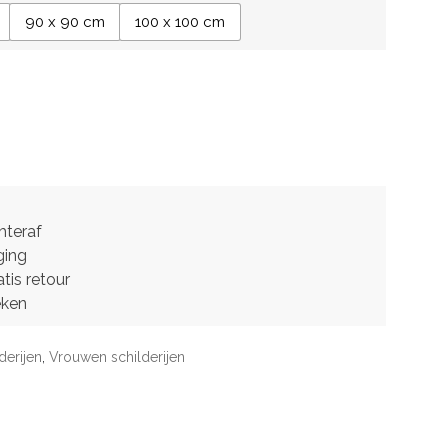
90 x 90 cm
100 x 100 cm
hteraf
ging
tis retour
eken
derijen
,
Vrouwen schilderijen