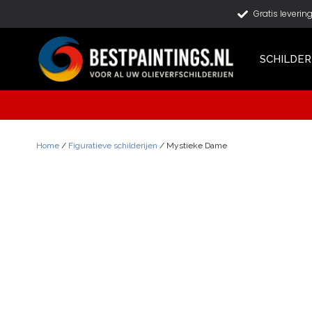
Gratis leverin
SCHILDER
Home
/
Figuratieve schilderijen
/ Mystieke Dame