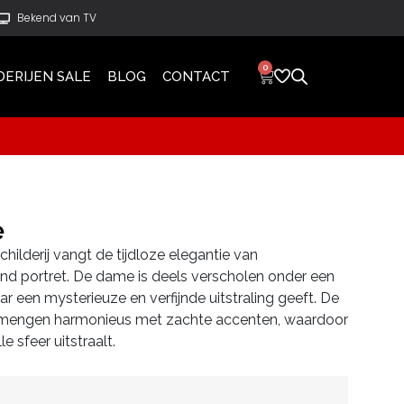
Bekend van TV
0
DERIJEN SALE
BLOG
CONTACT
e
ilderij vangt de tijdloze elegantie van
rend portret. De dame is deels verscholen onder een
r een mysterieuze en verfijnde uitstraling geeft. De
 mengen harmonieus met zachte accenten, waardoor
le sfeer uitstraalt.