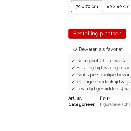
70 x 70 cm
80 x 80 cm
Bestelling plaatsen
Bewaren als favoriet
✓ Geen print of drukwerk
✓ Betaling bij levering of ac
✓ Gratis persoonlijke bezor
✓ 14 dagen bedenktijd & gra
✓ Levertijd gemiddeld 4 w
Art. nr.
F1313
Categorieën
Figuratieve schil