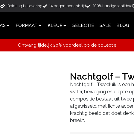
g
Betaling bij levering
14 dagen bedenk tijd
100% handgeschilderd
’S
FORMAAT
KLEUR
SELECTIE
SALE
BLOG
Ontvang tijdelijk 20% voordeel op de collectie
Nachtgolf – Tw
Nachtgolf - Tweeluik is een h
water, beweging en diepte op
compositie bestaat uit twee
afgewisseld met lichte accen
krachtig beeld dat doet denk
breekt.