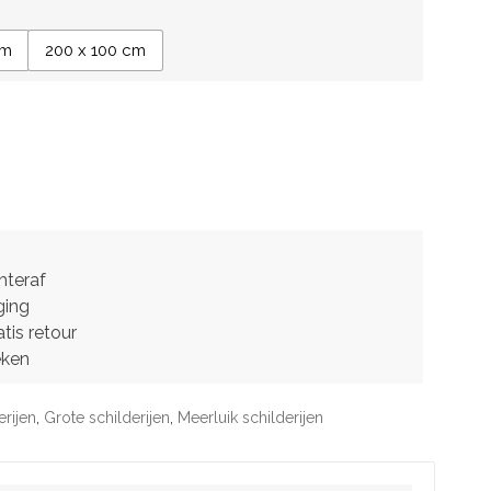
cm
200 x 100 cm
hteraf
ging
tis retour
eken
erijen
,
Grote schilderijen
,
Meerluik schilderijen