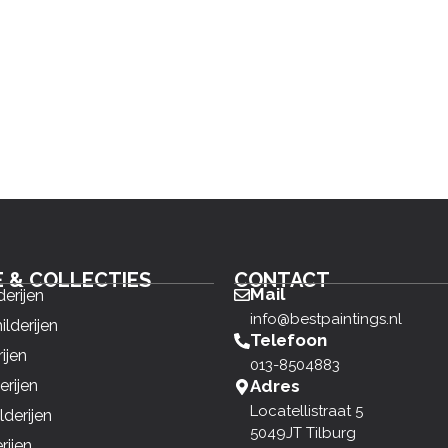
E & COLLECTIES
CONTACT
Mail
derijen
info@bestpaintings.nl
ilderijen
Telefoon
ijen
013-8504883
erijen
Adres
Locatellistraat 5
derijen
5049JT Tilburg
rijen