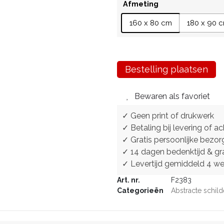
Afmeting
160 x 80 cm
180 x 90 
Bestelling plaatsen
Bewaren als favoriet
✓ Geen print of drukwerk
✓ Betaling bij levering of ac
✓ Gratis persoonlijke bezor
✓ 14 dagen bedenktijd & gra
✓ Levertijd gemiddeld 4 w
Art. nr.
F2383
Categorieën
Abstracte schild