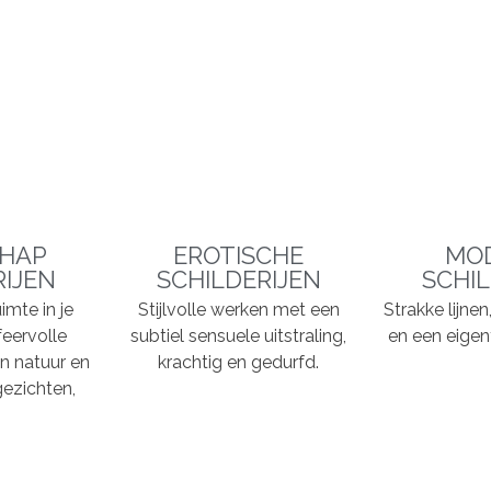
HAP
EROTISCHE
MO
RIJEN
SCHILDERIJEN
SCHIL
imte in je
Stijlvolle werken met een
Strakke lijne
feervolle
subtiel sensuele uitstraling,
en een eigent
n natuur en
krachtig en gedurfd.
ezichten,