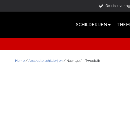
Gratis leverin
SCHILDERIJEN
THEMA
Home
/
Abstracte schilderijen
/ Nachtgolf – Tweeluik