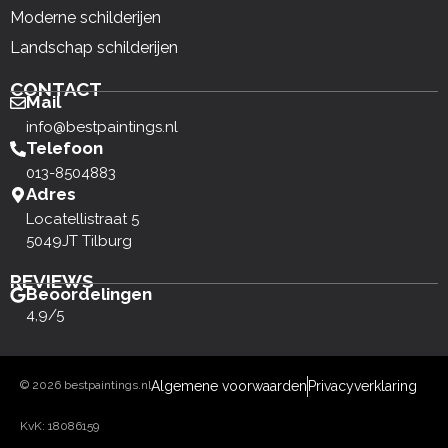
Moderne schilderijen
Landschap schilderijen
CONTACT
Mail
info@bestpaintings.nl
Telefoon
013-8504883
Adres
Locatellistraat 5
5049JT Tilburg
REVIEWS
Beoordelingen
4,9/5
© 2026 bestpaintings.nl
Algemene voorwaarden
Privacyverklaring
KvK: 18086159