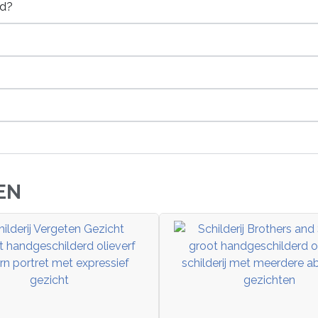
rd?
EN