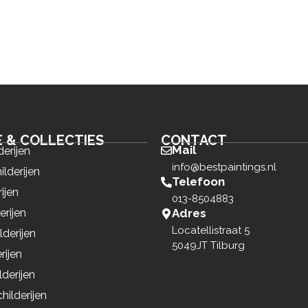
E & COLLECTIES
CONTACT
Mail
derijen
info@bestpaintings.nl
ilderijen
Telefoon
ijen
013-8504883
erijen
Adres
Locatellistraat 5
derijen
5049JT Tilburg
rijen
derijen
ilderijen