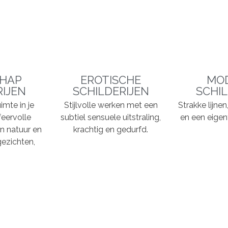
HAP
EROTISCHE
MO
RIJEN
SCHILDERIJEN
SCHIL
imte in je
Stijlvolle werken met een
Strakke lijne
feervolle
subtiel sensuele uitstraling,
en een eigent
n natuur en
krachtig en gedurfd.
ezichten,