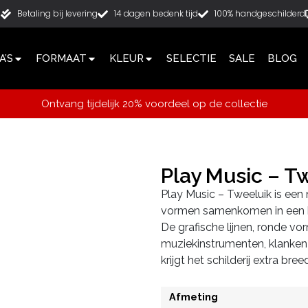
g
Betaling bij levering
14 dagen bedenk tijd
100% handgeschilderd
’S
FORMAAT
KLEUR
SELECTIE
SALE
BLOG
Ontvang tijdelijk 20% voordeel op de collectie
Play Music – T
Play Music – Tweeluik is een
vormen samenkomen in een kl
De grafische lijnen, ronde v
muziekinstrumenten, klanken
krijgt het schilderij extra br
Afmeting