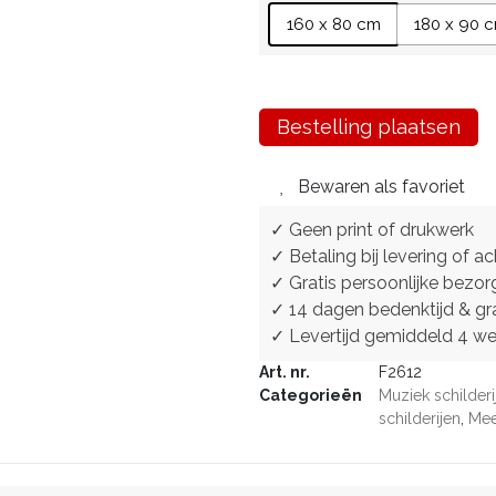
160 x 80 cm
180 x 90 
Bestelling plaatsen
Bewaren als favoriet
✓ Geen print of drukwerk
✓ Betaling bij levering of ac
✓ Gratis persoonlijke bezor
✓ 14 dagen bedenktijd & gra
✓ Levertijd gemiddeld 4 w
Art. nr.
F2612
Categorieën
Muziek schilderi
schilderijen
,
Mee