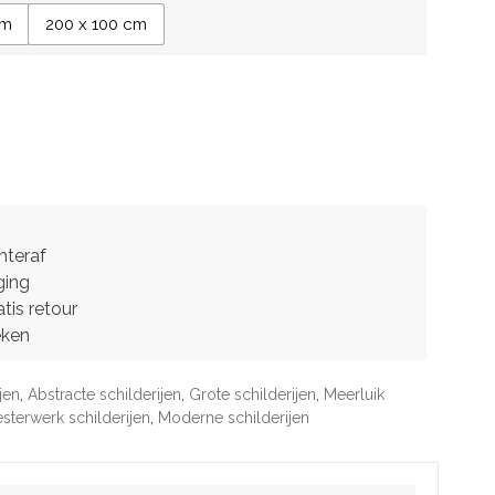
cm
200 x 100 cm
hteraf
ging
tis retour
eken
jen
,
Abstracte schilderijen
,
Grote schilderijen
,
Meerluik
sterwerk schilderijen
,
Moderne schilderijen