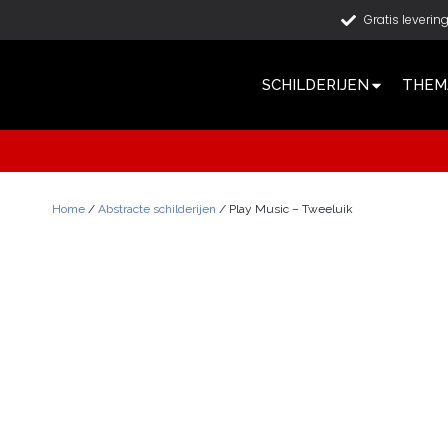
Gratis leverin
SCHILDERIJEN
THEMA
Home
/
Abstracte schilderijen
/ Play Music – Tweeluik