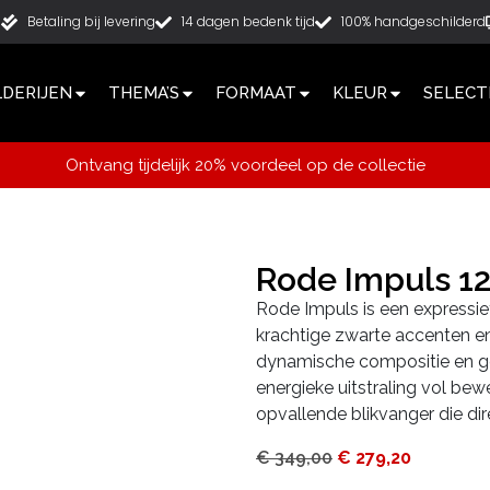
g
Betaling bij levering
14 dagen bedenk tijd
100% handgeschilderd
LDERIJEN
THEMA’S
FORMAAT
KLEUR
SELECT
Ontvang tijdelijk 20% voordeel op de collectie
Rode Impuls 
Rode Impuls is een expressief
krachtige zwarte accenten e
dynamische compositie en ge
energieke uitstraling vol be
opvallende blikvanger die dir
€
349,00
€
279,20