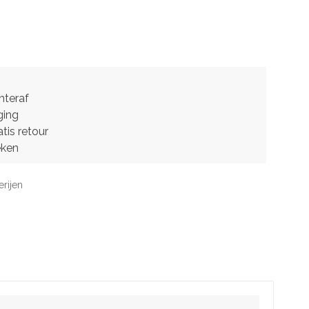
hteraf
ging
tis retour
eken
erijen