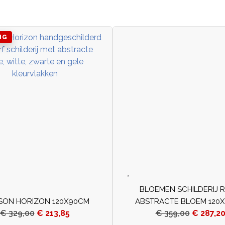
NG
BLOEMEN SCHILDERIJ 
SON HORIZON 120X90CM
ABSTRACTE BLOEM 120
€
329,00
€
213,85
€
359,00
€
287,2