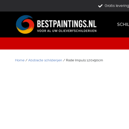
Gratis leverin
SCHI
Home
/
Abstracte schilderijen
/ Rode Impuls 120x90cm