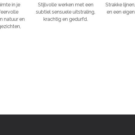
imte in je
Stijlvolle werken met een
Strakke lijne
feervolle
subtiel sensuele uitstraling,
en een eigent
n natuur en
krachtig en gedurfd.
ezichten,