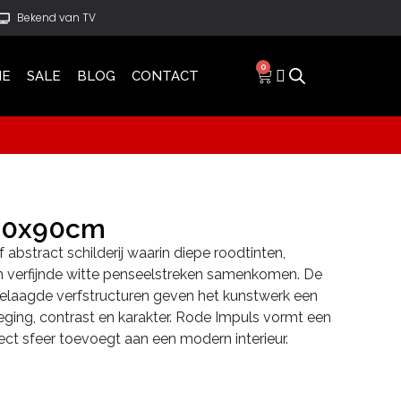
Bekend van TV
0
IE
SALE
BLOG
CONTACT
120x90cm
 abstract schilderij waarin diepe roodtinten,
n verfijnde witte penseelstreken samenkomen. De
laagde verfstructuren geven het kunstwerk een
weging, contrast en karakter. Rode Impuls vormt een
ect sfeer toevoegt aan een modern interieur.