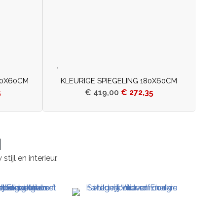
80X60CM
KLEURIGE SPIEGELING 180X60CM
5
€
419,00
€
272,35
N
ijl en interieur.