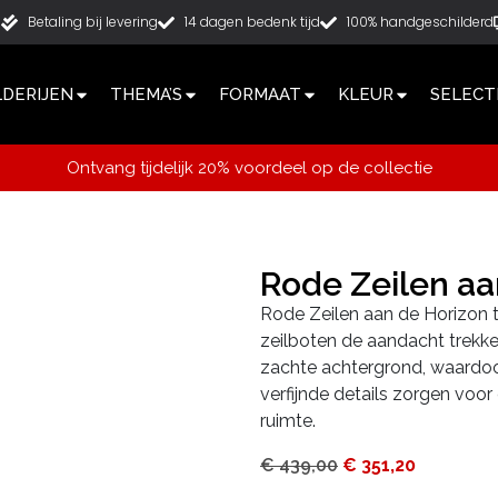
g
Betaling bij levering
14 dagen bedenk tijd
100% handgeschilderd
LDERIJEN
THEMA’S
FORMAAT
KLEUR
SELECT
Ontvang tijdelijk 20% voordeel op de collectie
Rode Zeilen a
Rode Zeilen aan de Horizon 
zeilboten de aandacht trekken
zachte achtergrond, waardoor
verfijnde details zorgen voor 
ruimte.
€
439,00
€
351,20