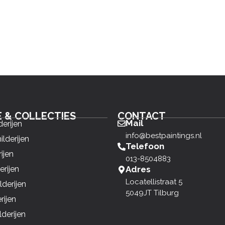
E & COLLECTIES
CONTACT
Mail
derijen
info@bestpaintings.nl
ilderijen
Telefoon
ijen
013-8504883
erijen
Adres
Locatellistraat 5
derijen
5049JT Tilburg
rijen
derijen