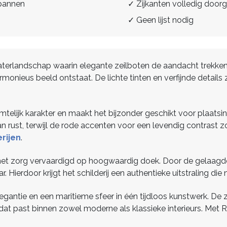
spannen
✓ Zijkanten volledig doorg
✓ Geen lijst nodig
terlandschap waarin elegante zeilboten de aandacht trekken. 
nieus beeld ontstaat. De lichte tinten en verfijnde details z
imtelijk karakter en maakt het bijzonder geschikt voor plaatsi
an rust, terwijl de rode accenten voor een levendig contrast
rijen
.
 met zorg vervaardigd op hoogwaardig doek. Door de gelaagde 
Hierdoor krijgt het schilderij een authentieke uitstraling die ni
egantie en een maritieme sfeer in één tijdloos kunstwerk. De
at past binnen zowel moderne als klassieke interieurs. Met R