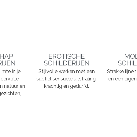
HAP
EROTISCHE
MO
RIJEN
SCHILDERIJEN
SCHIL
imte in je
Stijlvolle werken met een
Strakke lijne
feervolle
subtiel sensuele uitstraling,
en een eigent
n natuur en
krachtig en gedurfd.
ezichten,