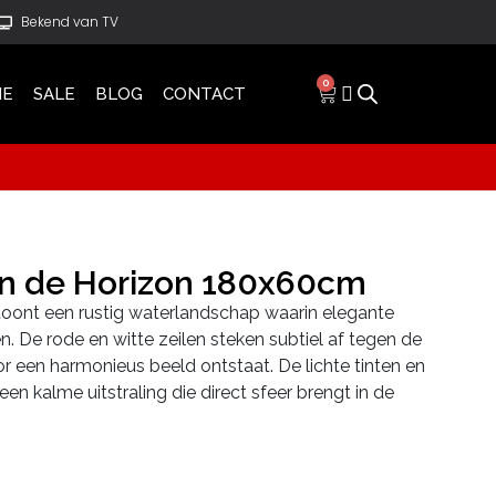
Bekend van TV
0
IE
SALE
BLOG
CONTACT
an de Horizon 180x60cm
toont een rustig waterlandschap waarin elegante
. De rode en witte zeilen steken subtiel af tegen de
 een harmonieus beeld ontstaat. De lichte tinten en
een kalme uitstraling die direct sfeer brengt in de