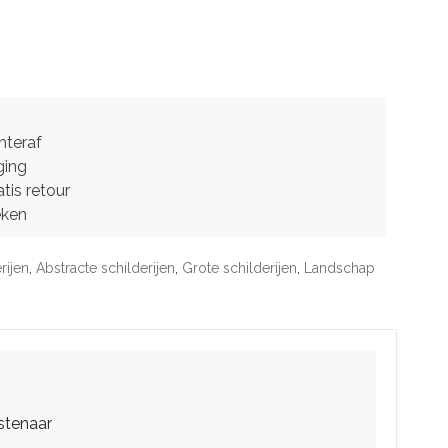
hteraf
ging
tis retour
eken
rijen
,
Abstracte schilderijen
,
Grote schilderijen
,
Landschap
stenaar