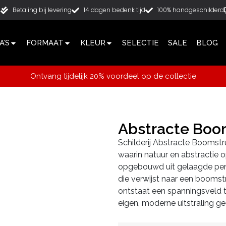
g
Betaling bij levering
14 dagen bedenk tijd
100% handgeschilderd
’S
FORMAAT
KLEUR
SELECTIE
SALE
BLOG
Ontvang tijdelijk 20% voordeel op de collectie
Abstracte Boo
Schilderij Abstracte Boomstru
waarin natuur en abstractie 
opgebouwd uit gelaagde pense
die verwijst naar een boomstr
ontstaat een spanningsveld tu
eigen, moderne uitstraling ge