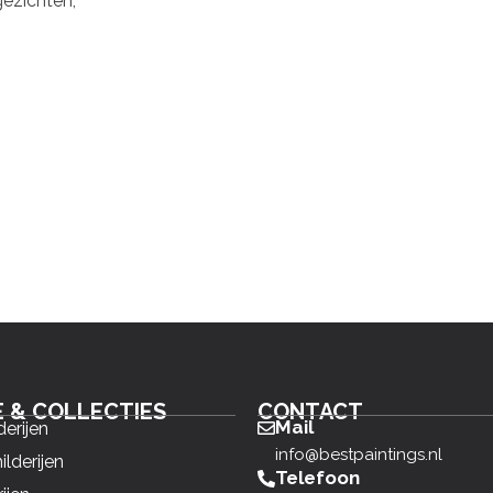
ezichten,
E & COLLECTIES
CONTACT
Mail
derijen
info@bestpaintings.nl
ilderijen
Telefoon