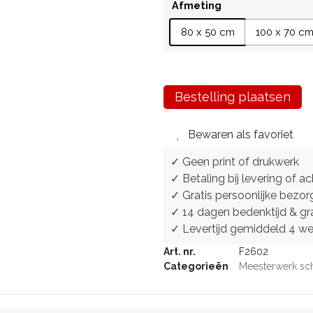
Afmeting
80 x 50 cm
100 x 70 c
Bestelling plaatsen
Bewaren als favoriet
✓ Geen print of drukwerk
✓ Betaling bij levering of ac
✓ Gratis persoonlijke bezor
✓ 14 dagen bedenktijd & gra
✓ Levertijd gemiddeld 4 w
Art. nr.
F2602
Categorieën
Meesterwerk sch