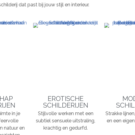
derij dat past bij jouw stijl en interieur.
HAP
EROTISCHE
MO
RIJEN
SCHILDERIJEN
SCHIL
imte in je
Stijlvolle werken met een
Strakke lijne
feervolle
subtiel sensuele uitstraling,
en een eigent
n natuur en
krachtig en gedurfd.