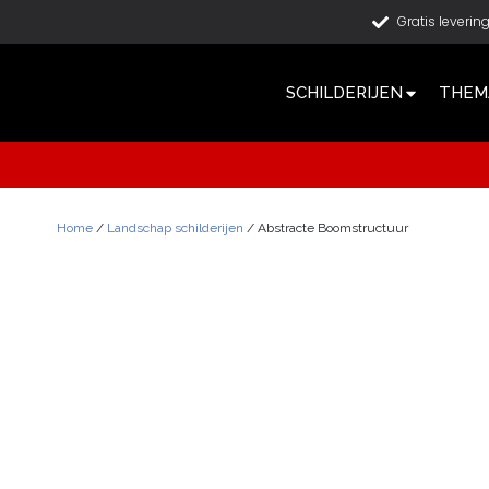
Gratis leverin
SCHILDERIJEN
THEMA
Home
/
Landschap schilderijen
/ Abstracte Boomstructuur