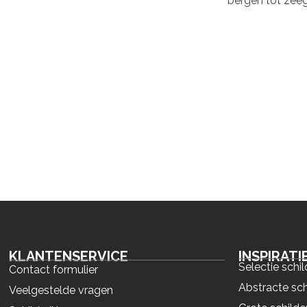
bergen tot zeeg
KLANTENSERVICE
INSPIRATI
Selectie schil
Contact formulier
Abstracte sch
Veelgestelde vragen