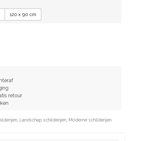
m
120 x 90 cm
hteraf
ging
tis retour
eken
ilderijen
,
Landschap schilderijen
,
Moderne schilderijen