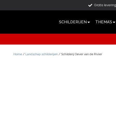
Gratis leverin
SCHILDERIJEN
THEMA’S
Home
/
Landschap schilderijen
/ Schilderij Oever van de Rivier