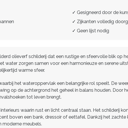
✓ Gesigneerd door de kun
spannen
✓ Zijkanten volledig doorg
✓ Geen lijst nodig
lderd olieverf schilderij dat een rustige en sfeervolle blik op
p het water zorgen samen voor een harmonieuze en serene uits
lijkertijd warme sfeer.
rbij het wateroppervlak een belangrijke rol speelt. De weerspi
wing op de achtergrond het geheel in balans houden. Door he
 invalshoeken tot leven brengt.
 interieurs waarin rust en licht centraal staan. Het schilderij 
t boven een bank, dressoir of eettafel. Dankzij het zachte k
 en moderne meubels.