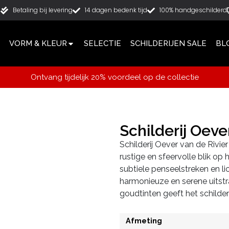
g
Betaling bij levering
14 dagen bedenk tijd
100% handgeschilderd
VORM & KLEUR
SELECTIE
SCHILDERIJEN SALE
BL
Ontvang tijdelijk 20% voordeel op de collectie
Schilderij Oeve
Schilderij Oever van de Rivier
rustige en sfeervolle blik op
subtiele penseelstreken en l
harmonieuze en serene uitstr
goudtinten geeft het schilderi
Afmeting