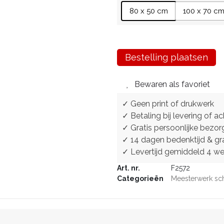
80 x 50 cm
100 x 70 c
Bestelling plaatsen
Bewaren als favoriet
✓ Geen print of drukwerk
✓ Betaling bij levering of ac
✓ Gratis persoonlijke bezor
✓ 14 dagen bedenktijd & gra
✓ Levertijd gemiddeld 4 w
Art. nr.
F2572
Categorieën
Meesterwerk sch