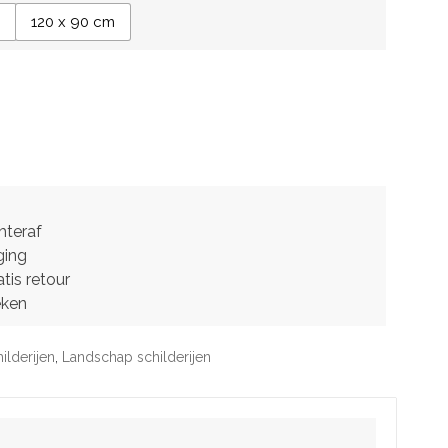
m
120 x 90 cm
hteraf
ging
tis retour
eken
ilderijen
,
Landschap schilderijen