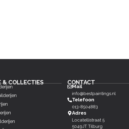
E & COLLECTIES
CONTACT
Mail
derijen
info@bestpaintings.nl
ilderijen
Telefoon
ijen
013-8504883
erijen
Adres
Locatellistraat 5
derijen
5049JT Tilburg