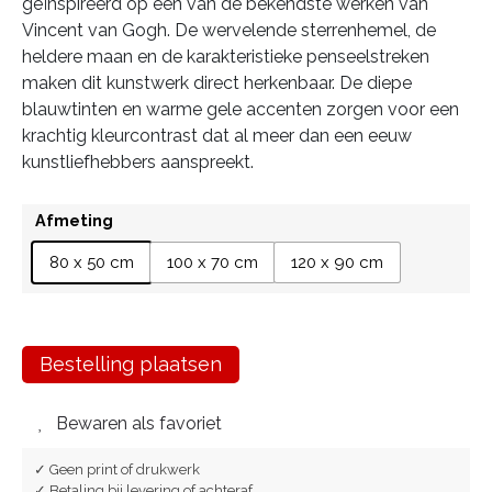
geïnspireerd op één van de bekendste werken van
Vincent van Gogh. De wervelende sterrenhemel, de
heldere maan en de karakteristieke penseelstreken
maken dit kunstwerk direct herkenbaar. De diepe
blauwtinten en warme gele accenten zorgen voor een
krachtig kleurcontrast dat al meer dan een eeuw
kunstliefhebbers aanspreekt.
Afmeting
80 x 50 cm
100 x 70 cm
120 x 90 cm
Bestelling plaatsen
Bewaren als favoriet
✓ Geen print of drukwerk
✓ Betaling bij levering of achteraf