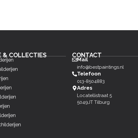
E & COLLECTIES
CONTACT
Mail
derijen
info@bestpaintings.nl
ilderijen
Telefoon
ijen
013-8504883
erijen
Adres
Locatellistraat 5
derijen
5049JT Tilburg
rijen
derijen
ilderijen