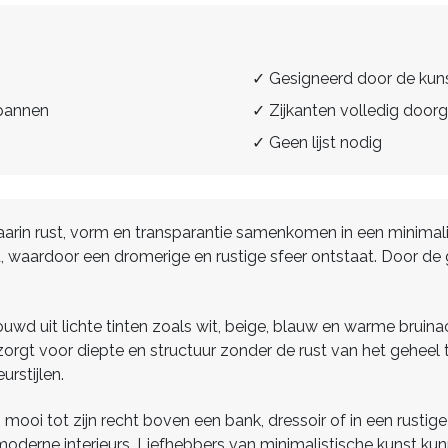
✓ Gesigneerd door de kun
spannen
✓ Zijkanten volledig doorg
✓ Geen lijst nodig
j waarin rust, vorm en transparantie samenkomen in een minima
, waardoor een dromerige en rustige sfeer ontstaat. Door de 
ouwd uit lichte tinten zoals wit, beige, blauw en warme bruina
orgt voor diepte en structuur zonder de rust van het geheel 
urstijlen.
j mooi tot zijn recht boven een bank, dressoir of in een rust
moderne interieurs. Liefhebbers van minimalistische kunst k