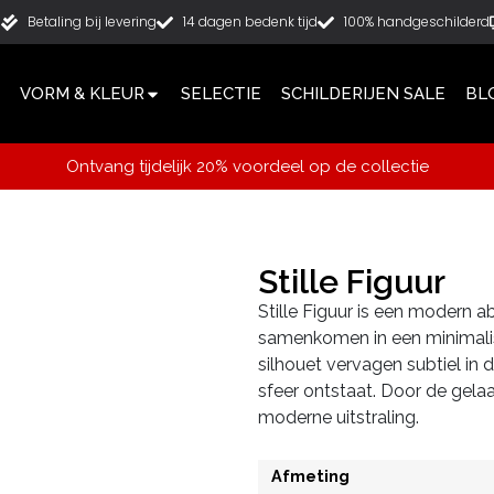
g
Betaling bij levering
14 dagen bedenk tijd
100% handgeschilderd
VORM & KLEUR
SELECTIE
SCHILDERIJEN SALE
BL
Ontvang tijdelijk 20% voordeel op de collectie
Stille Figuur
Stille Figuur is een modern ab
samenkomen in een minimalis
silhouet vervagen subtiel in
sfeer ontstaat. Door de gelaa
moderne uitstraling.
Afmeting