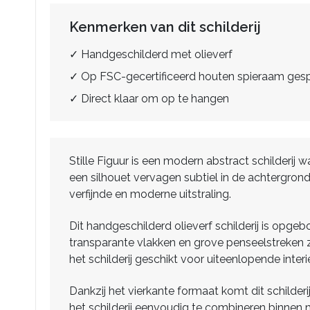
Kenmerken van dit schilderij
✓ Handgeschilderd met olieverf
✓ Op FSC-gecertificeerd houten spieraam ge
✓ Direct klaar om op te hangen
Stille Figuur is een modern abstract schilderi
een silhouet vervagen subtiel in de achtergrond
verfijnde en moderne uitstraling.
Dit handgeschilderd olieverf schilderij is opgeb
transparante vlakken en grove penseelstreken z
het schilderij geschikt voor uiteenlopende interie
Dankzij het vierkante formaat komt dit schilderi
het schilderij eenvoudig te combineren binnen 