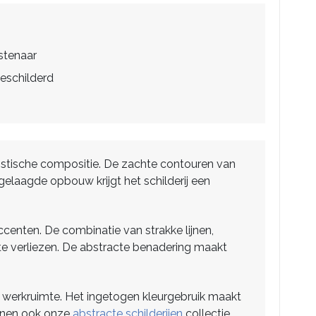
stenaar
eschilderd
listische compositie. De zachte contouren van
gelaagde opbouw krijgt het schilderij een
ccenten. De combinatie van strakke lijnen,
te verliezen. De abstracte benadering maakt
ige werkruimte. Het ingetogen kleurgebruik maakt
unnen ook onze
abstracte schilderijen
collectie