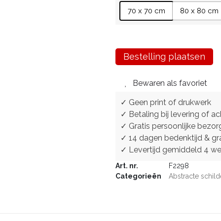
70 x 70 cm
80 x 80 cm
Bestelling plaatsen
Bewaren als favoriet
✓ Geen print of drukwerk
✓ Betaling bij levering of ac
✓ Gratis persoonlijke bezor
✓ 14 dagen bedenktijd & gra
✓ Levertijd gemiddeld 4 w
Art. nr.
F2298
Categorieën
Abstracte schild