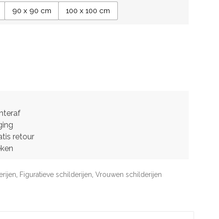
90 x 90 cm
100 x 100 cm
hteraf
ging
tis retour
eken
erijen
,
Figuratieve schilderijen
,
Vrouwen schilderijen