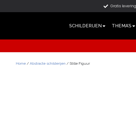
Gratis leverin
SCHILDERIJEN
THEMA’S
Home
/
Abstracte schilderijen
/ Stille Figuur