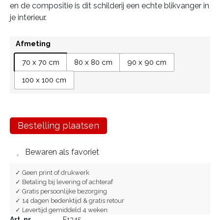
en de compositie is dit schilderij een echte blikvanger in
je interieur.
Afmeting
70 x 70 cm
80 x 80 cm
90 x 90 cm
100 x 100 cm
Bestelling plaatsen
Bewaren als favoriet
✓ Geen print of drukwerk
✓ Betaling bij levering of achteraf
✓ Gratis persoonlijke bezorging
✓ 14 dagen bedenktijd & gratis retour
✓ Levertijd gemiddeld 4 weken
Art. nr.
F1345