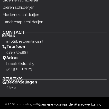
Bloemen schilderijen
Dieren schilderijen
Moderne schilderijen
Landschap schilderijen
CONTACT
Mail
info@bestpaintings.nl
Telefoon
013-8504883
Adres
Locatellistraat 5
5049JT Tilburg
REVIEWS
Beoordelingen
4,9/5
© 2026 bestpaintings.nl
Algemene voorwaarden
Privacyverklaring