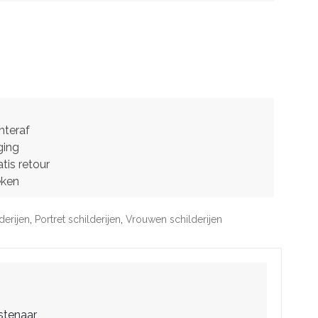
hteraf
ging
tis retour
eken
derijen
,
Portret schilderijen
,
Vrouwen schilderijen
stenaar