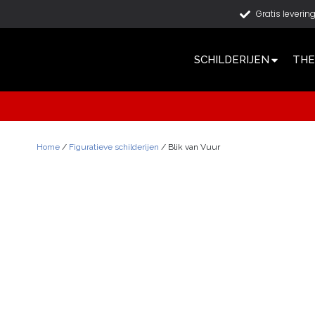
Gratis leverin
SCHILDERIJEN
THE
Home
/
Figuratieve schilderijen
/ Blik van Vuur