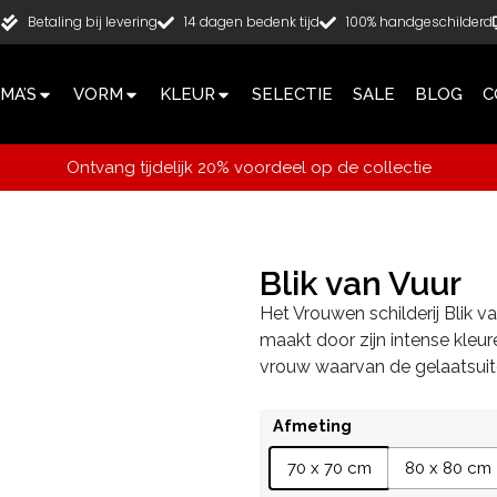
g
Betaling bij levering
14 dagen bedenk tijd
100% handgeschilderd
MA’S
VORM
KLEUR
SELECTIE
SALE
BLOG
C
Ontvang tijdelijk 20% voordeel op de collectie
Blik van Vuur
Het Vrouwen schilderij Blik van
maakt door zijn intense kleure
vrouw waarvan de gelaatsuitd
Afmeting
70 x 70 cm
80 x 80 cm