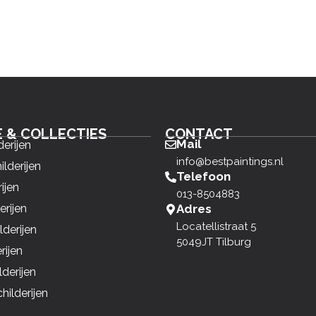
E & COLLECTIES
CONTACT
Mail
derijen
info@bestpaintings.nl
ilderijen
Telefoon
ijen
013-8504883
erijen
Adres
Locatellistraat 5
derijen
5049JT Tilburg
rijen
derijen
ilderijen