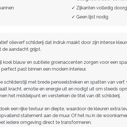
spannen
✓ Zijkanten volledig doorg
✓ Geen lijst nodig
tief olieverf schilderij dat indruk maakt door zijn intense kleu
 de aandacht grijpt.
jl koel blauw en subtiele groenaccenten zorgen voor een sp
 perfect past binnen een modern interieur.
 schilderstijl met brede penseelstreken en spatten van ver
traalt kracht, emotie en energie uit en nodigt uit om steeds op
en het middelpunt en versterken de titel van dit schilderij.
doek een rijke textuur en diepte, waardoor de kleuren extra le
en opvallend statement aan de muur. Of het nu in de woonkame
weet iedere omgeving direct te transformeren.