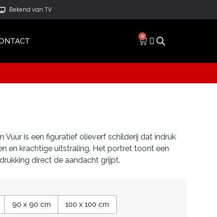
Bekend van TV
0
ONTACT
 Vuur is een figuratief olieverf schilderij dat indruk
n en krachtige uitstraling. Het portret toont een
rukking direct de aandacht grijpt.
90 x 90 cm
100 x 100 cm